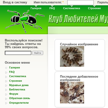
Вход в систему
Имя пользователя:
*
Парол
Галерея
FAQ
Систематика
Строение
Воспользуйся поиском!
Ты найдешь ответы на
Случайное изображение
99% своих вопросов.
Основное меню
Галерея
FAQ
Последнее добавленное
Систематика
изображение
Строение
Муравьи дома
Библиотека
Форум
Обратная связь
Определители