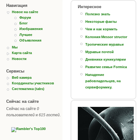
Навигация
Интересное
Новое на сайте
Полезно знать
Форум
Некоторые факты
Блог
Изображения
Чем и как кормить
Лучшее
Колония Messor structor
Объявления
Тропические муравьи
Мы
Муравьи почтой
Карта сайта
Новости
Дневники куникулярии
Развитие семьи Formica
Сервисы
Нападение
Веб камера
рабовладельцев, на
Координаты участников
сервиформику.
Систематика (tabs)
Сейчас на сайте
Сейчас на сайте
0
пользователей
и
615 гостей
.