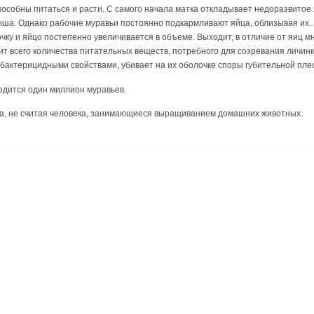
особны питаться и расти. С самого начала матка откладывает недоразвитое 
ша. Однако рабочие муравьи постоянно подкармливают яйца, облизывая их. 
чку и яйцо постепенно увеличивается в объеме. Выходит, в отличие от яиц мн
ит всего количества питательных веществ, потребного для созревания личи
актерицидными свойствами, убивает на их оболочке споры губительной плесе
ходится один миллион муравьев.
ва, не считая человека, занимающиеся выращиванием домашних животных.