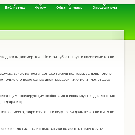
Библиотека
Форум
Обратная связь
Определители
подвижны, как мертвые. Но стоит убрать груз, и насекомые как ни
комых, за час их поступает уже тысячи полторы, за день - около
же только сто нехолодных дней, муравейник очистит лес от двух
оникающим тонизирующим свойствами и используется для лечения
 подагра и пр.
теплое место, скоро оживают и ведут себя дальше как ни в чем не
рез год-два их насчитывается уже по десять тысяч в сутки.