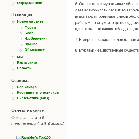
Определители
6. Оказывается муравьиные яйца сп
дает возможности развитию зароды
Навигация
всасываясь проникают сквозь оболо
Новое на сайте
рабочим-повитухой, еще не содерж
Форум
одновременно слюна, обладающая б
Блог
Изображения
7. В мире на каждого человека при
Лучшее
Объявления
8. Муравьи - единственные сущест
Мы
Карта сайта
Новости
Сервисы
Веб камера
Координаты участников
Систематика (tabs)
Сейчас на сайте
Сейчас на сайте
0
пользователей
и
616 гостей
.