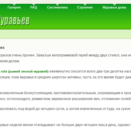
Галерея
FAQ
Систематика
Строение
Муравьи дома
ях
орезов очень прочен. Зажатые килограммовой гирей между двух стекол, они не
воим делам.
ежеминутно сносится всего два-три десятка насе
 rufa
(рыжий лесной муравей)
сяцев, пока муравьи в средних широтах активны, пусть за это время будет да
, великолепным болеутоляющим, противовоспалительным, согревающим и пр
троз, остеохондроз, ревматизм, варикозное расширение вен, отложение солей,
ролежать под водой до четырех суток, а затем извлеченные оттуда, на сухое 
рвые недели жизни откладывает не больше двух-четырех яиц в день, однако че