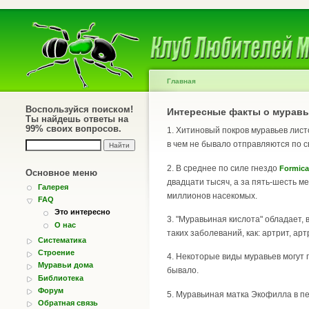
Главная
Воспользуйся поиском!
Интересные факты о муравь
Ты найдешь ответы на
99% своих вопросов.
1. Хитиновый покров муравьев лист
в чем не бывало отправляются по с
2. В среднее по силе гнездо
Formica
Основное меню
двадцати тысяч, а за пять-шесть ме
Галерея
миллионов насекомых.
FAQ
Это интересно
3. "Муравьиная кислота" обладает
О нас
таких заболеваний, как: артрит, ар
Систематика
Строение
4. Некоторые виды муравьев могут п
Муравьи дома
бывало.
Библиотека
Форум
5. Муравьиная матка Экофилла в пе
Обратная связь