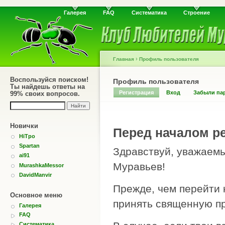
Галерея
FAQ
Систематика
Строение
›
Главная
Профиль пользователя
Воспользуйся поиском!
Профиль пользователя
Ты найдешь ответы на
Регистрация
Вход
Забыли па
99% своих вопросов.
Новички
Перед началом ре
HiTpo
Spartan
Здравствуй, уважаемы
ai91
Муравьев!
MurashkaMessor
DavidManvir
Прежде, чем перейти 
Основное меню
принять священную пр
Галерея
FAQ
Систематика