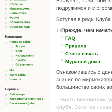
В случае, если твои в
Строение
подружимся и с огром
Муравьи дома
Библиотека
Форум
Вступая в ряды Клуба
Обратная связь
Определители
Прежде, чем начать
Навигация
FAQ
Новое на сайте
Правила
Форум
Блог
С чего начать
Изображения
Лучшее
Муравьи дома
Объявления
Мы
Ознакомившись с дан
Карта сайта
знания по мирмекипер
Новости
большинство своих во
Сервисы
Веб камера
Быть вежливым, ув
Координаты участников
Систематика (tabs)
клуба.
Золотое правил