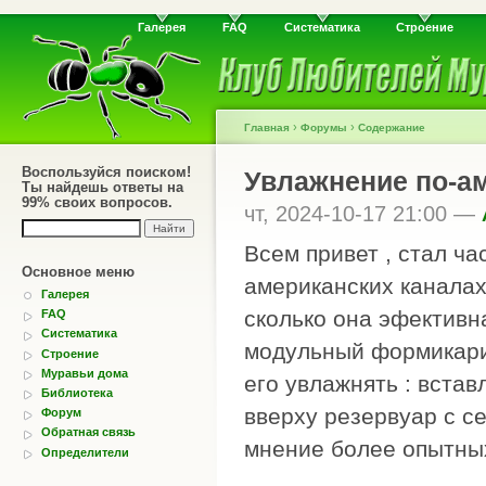
Галерея
FAQ
Систематика
Строение
›
›
Главная
Форумы
Содержание
Воспользуйся поиском!
Увлажнение по-а
Ты найдешь ответы на
99% своих вопросов.
чт, 2024-10-17 21:00 —
Всем привет , стал ча
Основное меню
американских каналах
Галерея
сколько она эфективн
FAQ
Систематика
модульный формикарий
Строение
Муравьи дома
его увлажнять : встав
Библиотека
вверху резервуар с се
Форум
Обратная связь
мнение более опытны
Определители