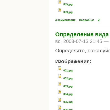
055.jpg
059.jpg
2
3 комментария
Подробнее
Определение вида
вс, 2008-07-13 21:45 —
Определите, пожалуйс
Изображения:
001.jpg
002.jpg
003.jpg
004.jpg
005.jpg
006.jpg