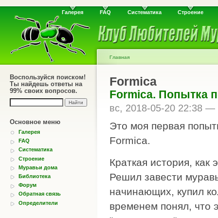
Галерея
FAQ
Систематика
Строение
Главная
Воспользуйся поиском!
Formica
Ты найдешь ответы на
99% своих вопросов.
Formica. Попытка 
вс, 2018-05-20 22:38 —
Основное меню
Это моя первая попытк
Галерея
Formica.
FAQ
Систематика
Строение
Краткая история, как 
Муравьи дома
Решил завести муравь
Библиотека
Форум
начинающих, купил к
Обратная связь
Определители
временем понял, что э