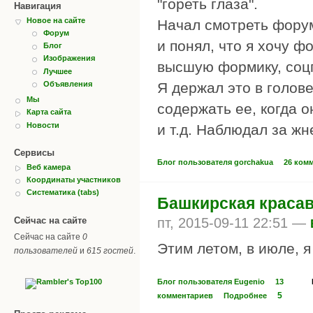
"гореть глаза".
Навигация
Новое на сайте
Начал смотреть фору
Форум
и понял, что я хочу ф
Блог
Изображения
высшую формику, соцпа
Лучшее
Я держал это в голове
Объявления
Мы
содержать ее, когда о
Карта сайта
Новости
и т.д. Наблюдал за жн
Сервисы
Блог пользователя gorchakua
26 ком
Веб камера
Координаты участников
Систематика (tabs)
Башкирская краса
Сейчас на сайте
пт, 2015-09-11 22:51 —
Сейчас на сайте
0
Этим летом, в июле, 
пользователей
и
615 гостей
.
Блог пользователя Eugenio
13
5
комментариев
Подробнее