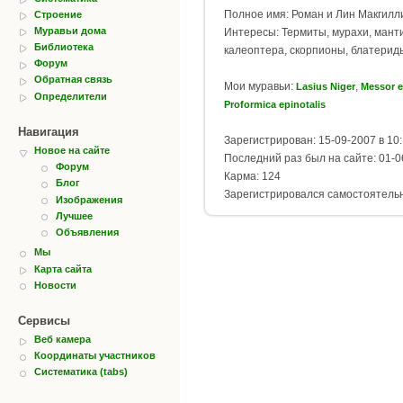
Полное имя: Роман и Лин Макгилл
Строение
Муравьи дома
Интересы: Термиты, мурахи, манти
Библиотека
калеоптера, скорпионы, блатерид
Форум
Обратная связь
Мои муравьи:
,
Lasius Niger
Messor 
Определители
Proformica epinotalis
Навигация
Зарегистрирован: 15-09-2007 в 10
Новое на сайте
Последний раз был на сайте: 01-0
Форум
Карма: 124
Блог
Зарегистрировался самостоятель
Изображения
Лучшее
Объявления
Мы
Карта сайта
Новости
Сервисы
Веб камера
Координаты участников
Систематика (tabs)