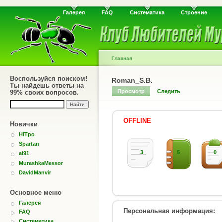
Галерея
FAQ
Систематика
Строение
Главная
Воспользуйся поиском!
Roman_S.B.
Ты найдешь ответы на
Просмотр
Следить
99% своих вопросов.
OFFLINE
Новички
HiTpo
Spartan
3
5
0
ai91
MurashkaMessor
DavidManvir
Основное меню
Галерея
Персональная информация:
FAQ
Систематика