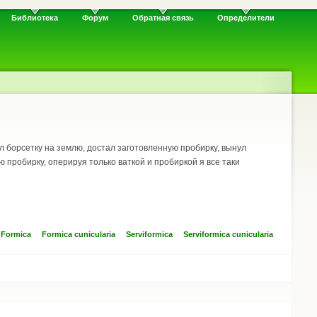
Библиотека
Форум
Обратная связь
Определители
ил борсетку на землю, достал заготовленную пробирку, вынул
ю пробирку, оперируя только ваткой и пробиркой я все таки
Formica
Formica cunicularia
Serviformica
Serviformica cunicularia