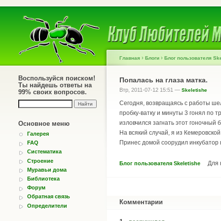
›
›
Главная
Блоги
Блог пользователя Ske
Воспользуйся поиском!
Попалась на глаза матка.
Ты найдешь ответы на
Втр, 2011-07-12 15:51 —
Skeletishe
99% своих вопросов.
Сегодня, возвращаясь с работы шел 
пробку-ватку и минуты 3 гонял по т
изловчился загнать этот гоночный б
Основное меню
На всякий случай, я из Кемеровской 
Галерея
Принес домой соорудил инкубатор 
FAQ
Систематика
Строение
Для
Блог пользователя Skeletishe
Муравьи дома
Библиотека
Форум
Обратная связь
Комментарии
Определители