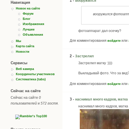
1 -
вооружился
Навигация
Новое на сайте
Форум
вооружился фотоап
Блог
Изображения
Лучшее
фотоаппарат дал осечку?
Объявления
Для комментирования
или
войдите
Мы
Карта сайта
Новости
2 -
Застрелил
Сервисы
Застрелил матку :))))
Веб камера
Выкладывай фото. Что за вид
Координаты участников
Систематика (tabs)
Для комментирования
или
войдите
Сейчас на сайте
Сейчас на сайте
0
3 -
наснимал много кадров, матка
пользователей
и
572 гостя
.
наснимал много кадров, матка