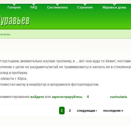
Галерея
FAQ
Систематика
Строение
Муравьи дома
letishe
пустырем, внимательно изучаю тропинку, и ... вот она куда то бежит, постав
ропинке с целю не раздавить(читай не травмировать) и загнать ее в стеклянну
олид в пробирку.
области г. Юрга.
поместил матку в инкубатор и вооружился фотоаппаратом.
 комментирования
или
4
войдите
зарегистрируйтесь
cunicularia
1
2
следующая ›
последняя »