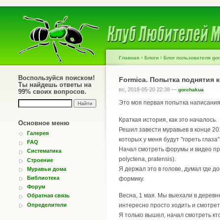
›
›
Главная
Блоги
Блог пользователя go
Воспользуйся поиском!
Formica. Попытка поднятия 
Ты найдешь ответы на
вс, 2018-05-20 22:38 —
gorchakua
99% своих вопросов.
Это моя первая попытка написания б
Краткая история, как это началось.
Основное меню
Решил завести муравьев в конце 20
Галерея
которых у меня будут "гореть глаза"
FAQ
Начал смотреть форумы и видео про
Систематика
polyctena, pratensis).
Строение
Я держал это в голове, думал где д
Муравьи дома
Библиотека
формику.
Форум
Весна, 1 мая. Мы выехали в деревн
Обратная связь
Определители
интересно просто ходить и смотреть
Я только вышел, начал смотреть кто