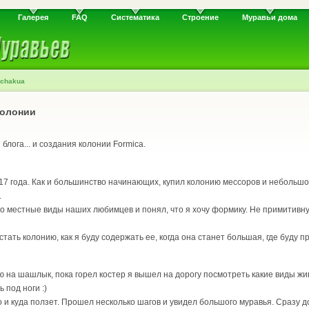
Галерея
FAQ
Систематика
Строение
Муравьи дома
rchakua
колонии
лога... и создания колонии Formica.
17 года. Как и большинство начинающих, купил колонию мессоров и небольшо
.
 местные виды наших любимцев и понял, что я хочу формику. Не примитивную 
остать колонию, как я буду содержать ее, когда она станет большая, где буду 
ю на шашлык, пока горел костер я вышел на дорогу посмотреть какие виды жи
 под ноги :)
 и куда ползет. Прошел несколько шагов и увидел большого муравья. Сразу до