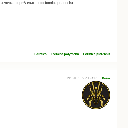
 мечтал (приблизительно formica pratensis).
Formica
Formica polyctena
Formica pratensis
вс, 2018-05-20 23:13 —
Roker