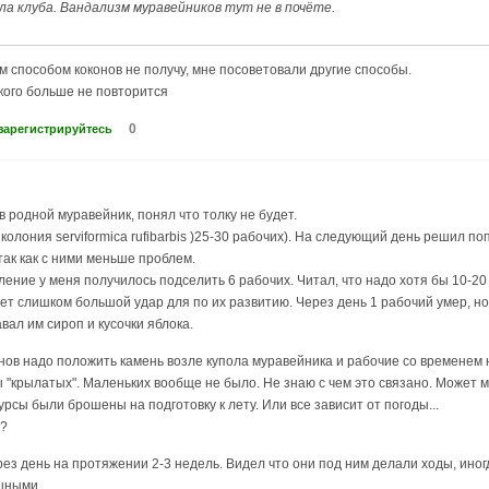
а клуба. Вандализм муравейников тут не в почёте.
м способом коконов не получу, мне посоветовали другие способы.
акого больше не повторится
0
зарегистрируйтесь
 родной муравейник, понял что толку не будет.
колония serviformica rufibarbis )25-30 рабочих). На следующий день решил п
так как с ними меньше проблем.
ление у меня получилось подселить 6 рабочих. Читал, что надо хотя бы 10-20
дет слишком большой удар для по их развитию. Через день 1 рабочий умер, н
авал им сироп и кусочки яблока.
онов надо положить камень возле купола муравейника и рабочие со временем н
 "крылатых". Маленьких вообще не было. Не знаю с чем это связано. Может м
рсы были брошены на подготовку к лету. Или все зависит от погоды...
 ?
рез день на протяжении 2-3 недель. Видел что они под ним делали ходы, ино
шными.