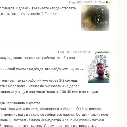
Пнд, 2018-05-21 12:33 —
Яр
олучится. Надеюсь, Вы знаете как действовать
взять коконы serviformica? Если нет -
Пнд, 2018-05-21 20:23 —
gorchakua
разу подселить несколько рабочих, что бы они
ний слой почвы в надежде, что найду коконы, но их
тельным, так как рабочий уже через 2-3 секунды
ть в морозилке). Решил не рисковать и не делал
идал их у воду и они могли "плавать" 30-40 мин и не тонули.
оды, приводила в чувства.
ечал. Наступила очередь последнего рабочего. Он был немного
, уперся у вату и старался выбраться наружу. Оставил так на ночь.
 воды). Смотрел немного неаккуратно и рабочие упали к матке и
обо защищали свою мачеху. Сразу начал всех вытряхивать и