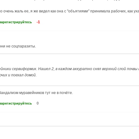
 очень жаль ее, я же видел как она с "объятиями" принимала рабочих, как уха
-1
зарегистрируйтесь
 они не соцпаразиты.
йники сервиформик. Нашел 2, в каждом аккуратно снял верхний слой почвы в
очих и поехал домой.
Вандализм муравейников тут не в почёте.
0
зарегистрируйтесь