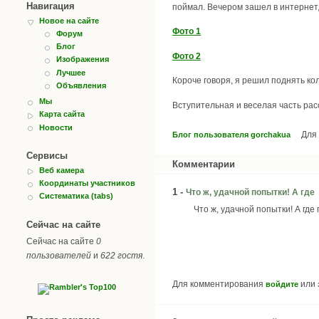
Навигация
поймал. Вечером зашел в интернет, 
Новое на сайте
Фото 1
Форум
Блог
Фото 2
Изображения
Лучшее
Короче говоря, я решил поднять ко
Объявления
Мы
Вступительная и веселая часть расс
Карта сайта
Новости
Для
Блог пользователя gorchakua
Сервисы
Комментарии
Веб камера
Координаты участников
1 -
Что ж, удачной попытки! А где
Систематика (tabs)
Что ж, удачной попытки! А гд
Сейчас на сайте
Сейчас на сайте
0
пользователей
и
622 гостя
.
Для комментирования
или
войдите