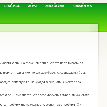
Библиотека
Форум
Обратная связь
Определители
й формикарий. Со временем понял, что это не те муравьи от
(serviformica), а именно высшую формику, соцпаразита (rufa,
проводить зимовку и т.д. Наблюдал за жнецами, а мечтал про
вут здесь. Сами знаете, что после увлечения муравьям уже стало
стал пробирку (по возможности, всегда ношу пробирки :)) и