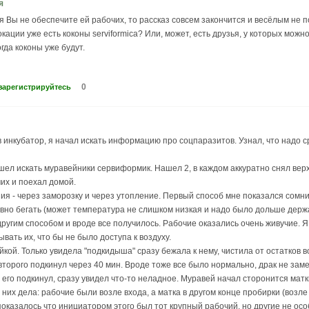
я
 Вы не обеспечите ей рабочих, то рассказ совсем закончится и весёлым не п
ации уже есть коконы serviformica? Или, может, есть друзья, у которых можно 
гда коконы уже будут.
0
зарегистрируйтесь
в инкубатор, я начал искать информацию про соцпаразитов. Узнал, что надо с
шел искать муравейники сервиформик. Нашел 2, в каждом аккуратно снял верх
чих и поехал домой.
ия - через заморозку и через утопление. Первый способ мне показался сомни
вно бегать (может температура не слишком низкая и надо было дольше держа
угим способом и вроде все получилось. Рабочие оказались очень живучие. Я к
вать их, что бы не было доступа к воздуху.
кой. Только увидела "подкидыша" сразу бежала к нему, чистила от остатков в
торого подкинул через 40 мин. Вроде тоже все было нормально, драк не зам
 его подкинул, сразу увидел что-то неладное. Муравей начал сторонится матки
них дела: рабочие были возле входа, а матка в другом конце пробирки (возле
показалось что инициатором этого был тот крупный рабочий, но другие не ос