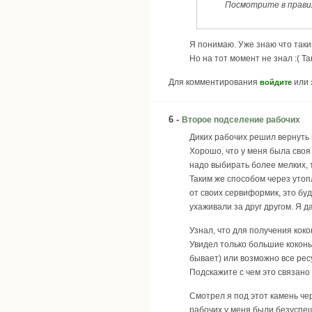
Посмотрите в правил
Я понимаю. Уже знаю что таки
Но на тот момент не знал :( Т
Для комментирования
или
войдите
6 -
Второе подселение рабочих
Диких рабочих решил вернуть в
Хорошо, что у меня была своя 
надо выбирать более мелких, 
Таким же способом через утоп
от своих сервиформик, это бу
ухаживали за друг другом. Я д
Узнал, что для получения кок
Увидел только большие коконы
бывает) или возможно все ресу
Подскажите с чем это связано
Смотрел я под этот камень че
рабочих у меня были безуспе