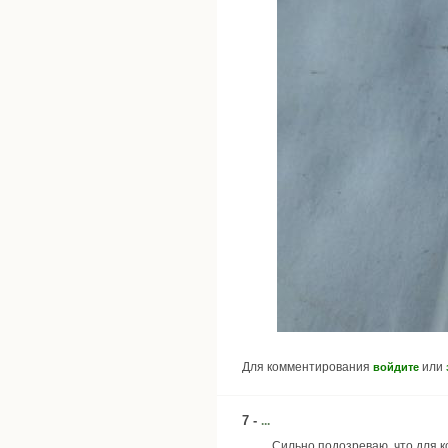
Для комментирования
или
войдите
7 -
...
Сильно подозреваю, что для ко