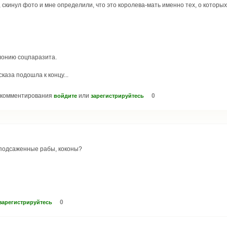
скинул фото и мне определили, что это королева-мать именно тех, о которых я
лонию соцпаразита.
каза подошла к концу...
 комментирования
или
0
войдите
зарегистрируйтесь
е подсаженные рабы, коконы?
0
зарегистрируйтесь