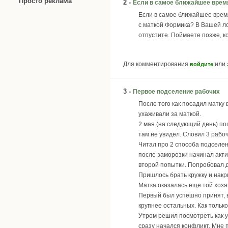
Просто реклама
2 -
Если в самое ближайшее врем
Если в самое ближайшее время
с маткой Формика? В Вашей лок
отпустите. Поймаете позже, ко
Для комментирования
или
войдите
3 -
Первое подселение рабочих
После того как посадил матку 
ухаживали за маткой.
2 мая (на следующий день) по
там не увидел. Словил 3 рабо
Читал про 2 способа подселен
после заморозки начинал акти
второй попытки. Попробовал др
Пришлось брать кружку и накры
Матка оказалась еще той хозяй
Первый был успешно принят, в
крупнее остальных. Как только
Утром решил посмотреть как у 
сразу начался конфликт. Мне 