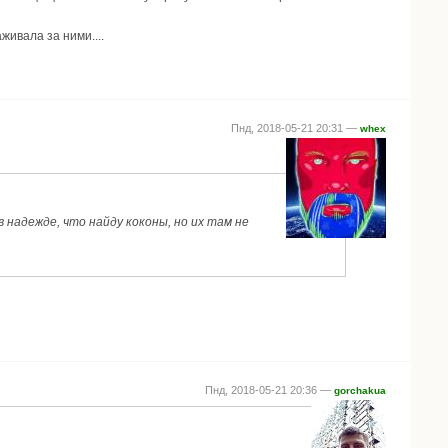
живала за ними....
Пнд, 2018-05-21 20:31 —
whex
 надежде, что найду коконы, но их там не
Пнд, 2018-05-21 20:36 —
gorchakua