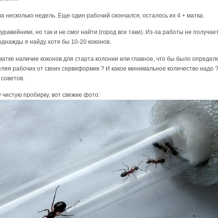
а несколько недель. Еще один рабочий скончался, осталось их 4 + матка.
уравейники, но так и не смог найти (город все таки). Из-за работы не получа
однажды я найду хотя бы 10-20 коконов.
атке наличие коконов для старта колонии или главное, что бы было определен
еляя рабочих от своих сервиформик ? И какое минимальное количество надо 
 советов.
 чистую пробирку, вот свежие фото: