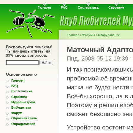
Галерея
FAQ
Систематика
Строение
›
›
Главная
Форумы
Оборудование
Воспользуйся поиском!
Маточный Адапт
Ты найдешь ответы на
99% своих вопросов.
Пнд, 2008-05-12 19:39
И так познакомившись
Основное меню
проблемой её временн
Галерея
матка не будет нести
FAQ
Систематика
Всё-бы хорошо, да в 
Строение
Муравьи дома
Поэтому я решил изоб
Библиотека
сможет безопасно зна
Форум
Обратная связь
Определители
Устройство состоит и