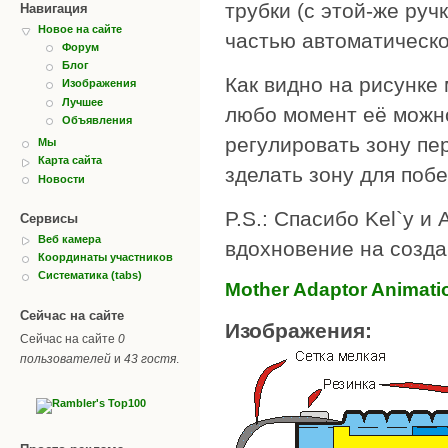
трубки (с этой-же ру
Навигация
Новое на сайте
частью автоматическо
Форум
Блог
Как видно на рисунке м
Изображения
Лучшее
любо момент её можн
Объявления
регулировать зону пе
Мы
Карта сайта
зделать зону для побе
Новости
P.S.: Спасибо Kel`y и
Сервисы
Веб камера
вдохновение на созда
Координаты участников
Систематика (tabs)
Mother Adaptor Animation
Сейчас на сайте
Изображения:
Сейчас на сайте
0
пользователей
и
43 гостя
.