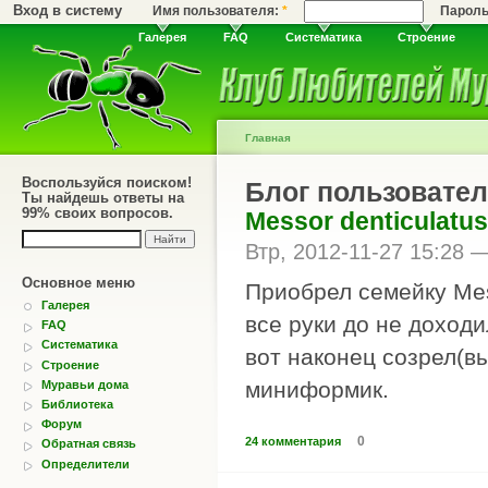
Вход в систему
Имя пользователя:
*
Парол
Галерея
FAQ
Систематика
Строение
Главная
Воспользуйся поиском!
Блог пользовател
Ты найдешь ответы на
99% своих вопросов.
Messor denticulatu
Втр, 2012-11-27 15:28 
Основное меню
Приобрел семейку Mes
Галерея
все руки до не доходи
FAQ
Систематика
вот наконец созрел(в
Строение
миниформик.
Муравьи дома
Библиотека
Форум
0
24 комментария
Обратная связь
Определители