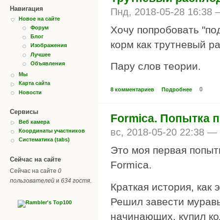
Навигация
Пнд, 2018-05-28 16:38
Новое на сайте
Хочу попробовать "по
Форум
Блог
корм как трутневый р
Изображения
Лучшее
Объявления
Пару слов теории.
Мы
Карта сайта
0
8 комментариев
Подробнее
Новости
Сервисы
Formica. Попытка 
Веб камера
вс, 2018-05-20 22:38 —
Координаты участников
Систематика (tabs)
Это моя первая попытк
Сейчас на сайте
Formica.
Сейчас на сайте
0
пользователей
и
634 гостя
.
Краткая история, как 
Решил завести муравь
начинающих, купил к