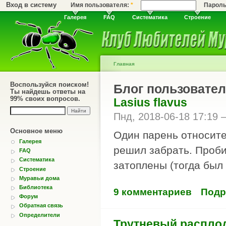
Вход в систему
Имя пользователя:
*
Парол
Галерея
FAQ
Систематика
Строение
Главная
Воспользуйся поиском!
Блог пользовател
Ты найдешь ответы на
99% своих вопросов.
Lasius flavus
Пнд, 2018-06-18 17:19
Основное меню
Один парень относите
Галерея
решил забрать. Проби
FAQ
Систематика
затоплены (тогда был
Строение
Муравьи дома
Библиотека
9 комментариев
Подр
Форум
Обратная связь
Определители
Трутневый расплод