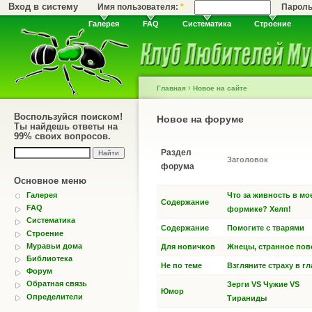
Вход в систему
Имя пользователя:
*
Парол
Галерея
FAQ
Систематика
Строение
›
Главная
Новое на сайте
Воспользуйся поиском!
Новое на форуме
Ты найдешь ответы на
99% своих вопросов.
Раздел
Заголовок
форума
Основное меню
Галерея
Что за живность в мо
Содержание
FAQ
формике? Хелп!
Систематика
Содержание
Помогите с тварями
Строение
Муравьи дома
Для новичков
Жнецы, странное пов
Библиотека
Не по теме
Взгляните страху в гла
Форум
Обратная связь
Зерги VS Чужие VS
Юмор
Определители
Тираниды