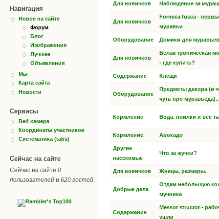
Для новичков
Наблюдение за мура
Навигация
Formica fusca - первы
Новое на сайте
Для новичков
муравьи
Форум
Блог
Оборудование
Домики для муравье
Изображения
Белая тропическая м
Лучшее
Для новичков
- где купить?
Объявления
Мы
Содержание
Клещи
Карта сайта
Предметы декора (и ч
Новости
Оборудование
чуть про муравьеда)..
Сервисы
Кормление
Вода. поилки и всё та
Веб камера
Координаты участников
Кормление
Авокадо
Систематика (tabs)
Другие
Что за жучки?
Сейчас на сайте
насекомые
Сейчас на сайте
0
Для новичков
Жнецы, размеры.
пользователей
и
620 гостей
.
Отдам небольшую к
Добрые дела
мучника
Messor structor - раб
Содержание
ушли