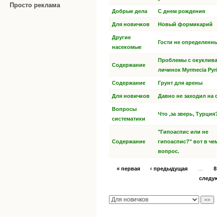
Просто реклама
Добрые дела
С днем рождения
Для новичков
Новый формикарий
Другие
Гости не определенн
насекомые
Проблемы с окуклив
Содержание
личинок Myrmecia Pyr
Содержание
Грунт для арены
Для новичков
Давно не заходил на
Вопросы
Что ,за зверь, Турция
систематики
"Гипоаспис или не
Содержание
гипоаспис?" вот в че
вопрос.
…
« первая
‹ предыдущая
8
следу