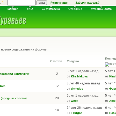
ь:
*
Регистрация
Забыли пароль?
Галерея
FAQ
Систематика
Строение
Муравьи дома
нового содержания на форуме.
Послед
Ответов
Создано
5 лет 1 неделя назад
5 лет 
2
 поставил кормушку»
от
от
Kira Makova
Kira
8 лет 46 недель назад
5 лет 
12
hdom
от
от
drmedus
Фор
6 лет 1 неделя назад
5 лет 
20
 (вредные советы)
от
от
whex
Aloe
14 лет 26 недель назад
6 лет 
19
от
от
TTurgor
Неок