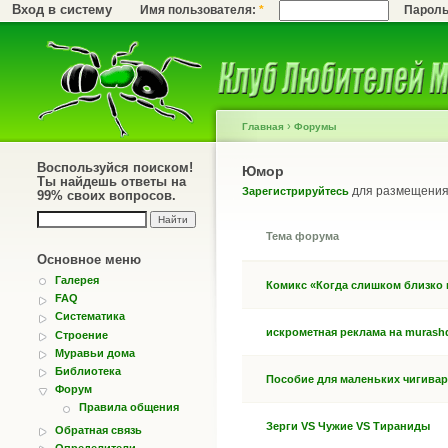
Вход в систему
Имя пользователя:
*
Парол
›
Главная
Форумы
Воспользуйся поиском!
Юмор
Ты найдешь ответы на
для размещения 
Зарегистрируйтесь
99% своих вопросов.
Тема форума
Основное меню
Галерея
Комикс «Когда слишком близко
FAQ
Систематика
искрометная реклама на muras
Строение
Муравьи дома
Библиотека
Пособие для маленьких чигивар
Форум
Правила общения
Зерги VS Чужие VS Тираниды
Обратная связь
Определители