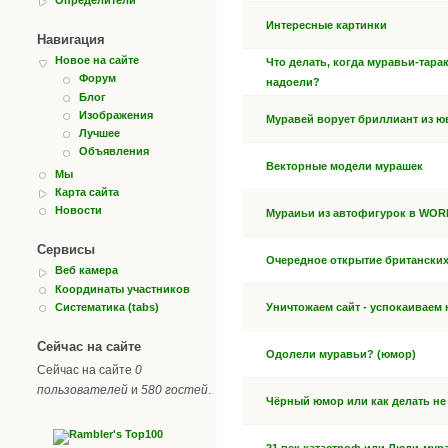
Интересные картинки
Навигация
Новое на сайте
Что делать, когда муравьи-тар
Форум
надоели?
Блог
Изображения
Муравей ворует бриллиант из ю
Лучшее
Объявления
Векторные модели мурашек
Мы
Карта сайта
Новости
Мураиьи из автофигурок в WOR
Сервисы
Очередное открытие британских 
Веб камера
Координаты участников
Систематика (tabs)
Уничтожаем сайт - успокаиваем 
Сейчас на сайте
Одолели муравьи? (юмор)
Сейчас на сайте
0
пользователей
и
580 гостей
.
Чёрный юмор или как делать не 