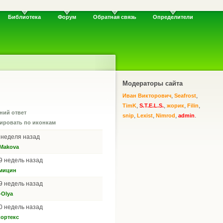
Библиотека
Форум
Обратная связь
Определители
Модераторы сайта
,
,
Иван Викторович
Seafrost
,
,
,
,
TimK
S.T.E.L.S.
жорик
Filin
ний ответ
,
,
,
.
snip
Lexist
Nimrod
admin
1 неделя назад
 Makova
49 недель назад
мицин
49 недель назад
-Olya
40 недель назад
ортекс