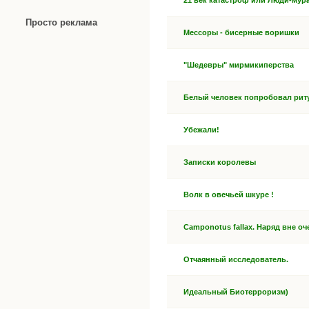
21 век катастроф или Люди-мур
Просто реклама
Мессоры - бисерные воришки
"Шедевры" мирмикиперства
Белый человек попробовал риту
Убежали!
Записки королевы
Волк в овечьей шкуре !
Camponotus fallax. Наряд вне оч
Отчаянный исследователь.
Идеальный Биотерроризм)