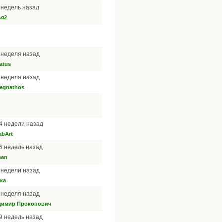
6 недель назад
ья2
1 неделя назад
atus
1 неделя назад
egnathos
24 недели назад
bArt
26 недель назад
man
3 недели назад
ка
1 неделя назад
димир Прокопович
39 недель назад