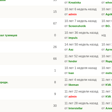
35
авьи
от
от
Kreativka
whe
10 лет 6 недель назад
10 лет
15
от
от
admin
Agri
10 лет 7 недель назад
10 лет
67
от
от
Screenshotik
BO.
10 лет 36 недель назад
0
н/д
ал туземцев
от
impuls
14 лет 50 недель назад
10 лет
26
от
от
Aaz
Арт
11 лет 52 недели назад
10 лет
66
от
от
fender
Яще
10 лет 1 неделя назад
10 лет
1
от
от
Ivan
meh
11 лет 4 недели назад
11 лет
8
ереди.
от
от
likeman
KVA
11 лет 22 недели назад
11 лет
9
от
от
admin
KVA
11 лет 28 недель назад
11 лет
30
от
от
Interstellar
Алек