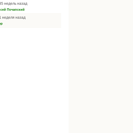
 35 недель назад
сей Почапский
 1 неделя назад
эр