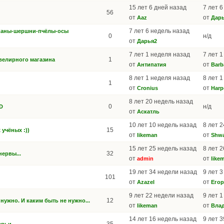
15 лет 6 дней назад
7 лет 
56
от
от
Aaz
Дар
7 лет 6 недель назад
аканы-шершни-пчёлы-осы
0
н/д
от
Дарья2
7 лет 1 неделя назад
7 лет 
1
велирного магазина
от
от
Антипатия
Barb
8 лет 1 неделя назад
8 лет 
1
от
от
Cronius
Harp
8 лет 20 недель назад
0
н/д
D
от
Аскатль
10 лет 10 недель назад
8 лет 
15
учёных :))
от
от
likeman
Shwa
15 лет 25 недель назад
8 лет 
32
нервы...
от
от
admin
like
19 лет 34 недели назад
9 лет 
101
от
от
Azazel
Егор
9 лет 22 недели назад
9 лет 
12
нужно. И каким быть не нужно...
от
от
likeman
Вла
14 лет 16 недель назад
9 лет 