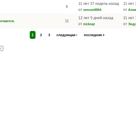
11 лет 37 недель назад
11 лет
6
от
от
venom9954
Алек
12 лет 5 дней назад
11 лет
11
ечаются.
от
от
nicksqr
Энд
1
2
3
следующая ›
последняя »