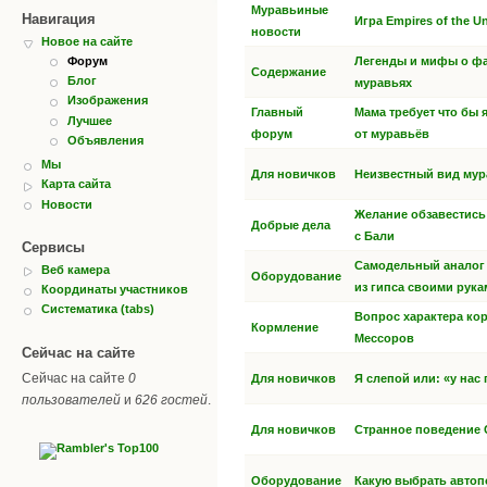
Муравьиные
Навигация
Игра Empires of the U
новости
Новое на сайте
Легенды и мифы о ф
Форум
Содержание
Блог
муравьях
Изображения
Главный
Мама требует что бы 
Лучшее
форум
от муравьёв
Объявления
Мы
Для новичков
Неизвестный вид мура
Карта сайта
Новости
Желание обзавестись
Добрые дела
с Бали
Сервисы
Самодельный аналог
Веб камера
Оборудование
из гипса своими рука
Координаты участников
Систематика (tabs)
Вопрос характера ко
Кормление
Мессоров
Сейчас на сайте
Сейчас на сайте
0
Для новичков
Я слепой или: «у нас
пользователей
и
626 гостей
.
Для новичков
Странное поведение 
Оборудование
Какую выбрать автоп