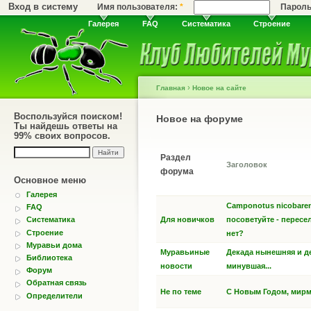
Вход в систему
Имя пользователя:
*
Парол
Галерея
FAQ
Систематика
Строение
›
Главная
Новое на сайте
Воспользуйся поиском!
Новое на форуме
Ты найдешь ответы на
99% своих вопросов.
Раздел
Заголовок
форума
Основное меню
Галерея
Camponotus nicobaren
FAQ
Для новичков
посоветуйте - пересе
Систематика
Строение
нет?
Муравьи дома
Муравьиные
Декада нынешняя и д
Библиотека
новости
минувшая...
Форум
Обратная связь
Не по теме
С Новым Годом, мир
Определители