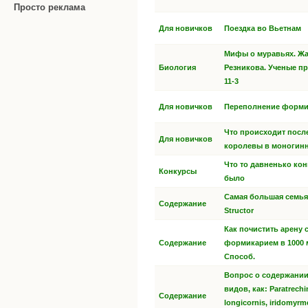
Просто реклама
Для новичков
Поездка во Вьетнам
Мифы о муравьях. Ж
Биология
Резникова. Ученые п
11-3
Для новичков
Переполнение форми
Что происходит посл
Для новичков
королевы в моногин
Что то давненько кон
Конкурсы
было
Самая большая семья
Содержание
Structor
Как почистить арену 
Содержание
формикарием в 1000 
Способ.
Вопрос о содержании
видов, как: Paratrechi
Содержание
longicornis, iridomyrme