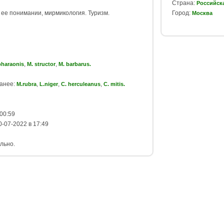
Страна:
Российск
ее понимании, мирмикология. Туризм.
Город:
Москва
,
,
pharaonis
M. structor
M. barbarus.
ранее:
,
,
,
M.rubra
L.niger
C. herculeanus
C. mitis.
00:59
-07-2022 в 17:49
льно.