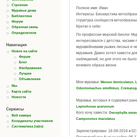
Строение
Полное имя: Иван
Муравьи дома
Интересы: Биоакустика китообраз
Библиотека
структура сообществ китообразны
Форум
Кратко о себе:
Обратная связь
Определители
По профессии морской биолог. М
интересовался с детства, часами
Навигация
муравейниками рыжих лесных и ч
Новое на сайте
муравьев. Давно хотел завести до
Форум
наблюдений, но для этого не было
Блог
кочевого образа жизни.
Изображения
Лучшее
Объявления
Мои муравьи:
,
Messor denticulatus
L
Мы
,
Odontomachus simillimus
Crematoga
Карта сайта
Новости
Муравьи, которых я содержал ран
Leptothorax acervorum
Сервисы
Кого хочу завести:
Oecophylla smar
Веб камера
Camponotus maculatus
Координаты участников
Систематика (tabs)
Зарегистрирован: 16-09-2016 в 02
Последний раз был на сайте: 06-1