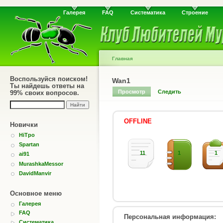
Галерея
FAQ
Систематика
Строение
Главная
Воспользуйся поиском!
Wan1
Ты найдешь ответы на
Просмотр
Следить
99% своих вопросов.
OFFLINE
Новички
HiTpo
Spartan
11
1
1
ai91
MurashkaMessor
DavidManvir
Основное меню
Галерея
FAQ
Персональная информация:
Систематика