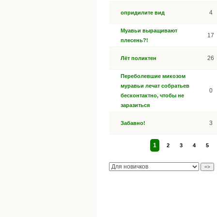
4
опридилите вид
Муавьи выращивают
17
плесень?!
26
Лёт поликтен
Переболевшие микозом
муравьи лечат собратьев
0
бесконтактно, чтобы не
заразиться
3
Забавно!
1
2
3
4
5