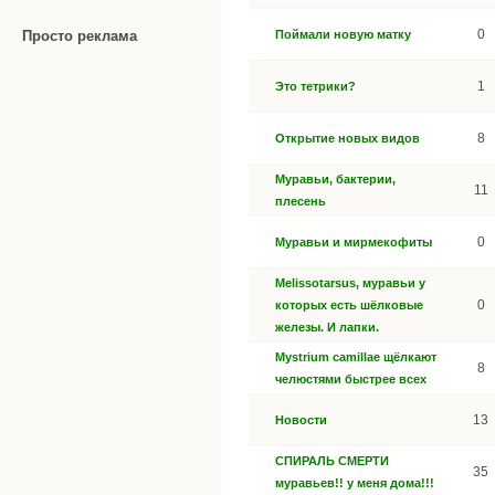
0
Поймали новую матку
Просто реклама
1
Это тетрики?
8
Открытие новых видов
Муравьи, бактерии,
11
плесень
0
Муравьи и мирмекофиты
Melissotarsus, муравьи у
0
которых есть шёлковые
железы. И лапки.
Mystrium camillae щёлкают
8
челюстями быстрее всех
13
Новости
СПИРАЛЬ СМЕРТИ
35
муравьев!! у меня дома!!!