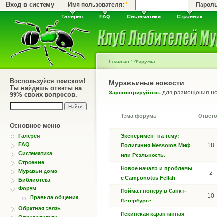
Вход в систему
Имя пользователя:
*
Парол
Галерея
FAQ
Систематика
Строение
›
Главная
Форумы
Воспользуйся поиском!
Муравьиные новости
Ты найдешь ответы на
для размещения но
Зарегистрируйтесь
99% своих вопросов.
Тема форума
Ответ
Основное меню
Галерея
Эксперимент на тему:
FAQ
18
Полигиния Messorов Миф
Систематика
или Реальность.
Строение
Новое начало и проблемы
Муравьи дома
2
с Camponotus Fellah
Библиотека
Форум
Поймал понеру в Санкт-
10
Правила общения
Петербурге
Обратная связь
Пекинская карантинная
Определители