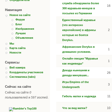
служба обнаружила более
16
300 муравьев-жнецов в
Навигация
посылке из Германии
Новое на сайте
Форум
Единственный муравьи
Блог
(что интересно
Изображения
2
европейские) в африкы
Лучшее
которые не боятся
Объявления
Dorylus.
Мы
Африканские Dorylus в
Карта сайта
1
домашних условиях.
Новости
Онлайн-лекция "Муравьи
1
Сервисы
как индивиды"
Веб камера
Декада нынешняя и
Координаты участников
26
декада минувшая...
Систематика (tabs)
Игра Empires of the
3
Сейчас на сайте
Undergrowth
Сейчас на сайте
0
11
Гибель матки и надежда
пользователей
и
597 гостей
.
10
Что за вид матки?