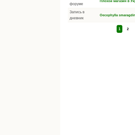
Плохой магазин в У
форуме
Запись в
Oecophylla smaragdi
дневник
1
2