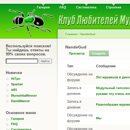
Галерея
FAQ
Систематика
Строение
›
Главная
NandeGud
Воспользуйся поиском!
NandeGud
Ты найдешь ответы на
Просмотр
Следить
99% своих вопросов.
Тип
Сообщение
Новички
Обсуждение на
Лет муравьев в дико
HiTpo
форуме
Spartan
Запись в
Модульный гипсово-
ai91
дневник
руками «ну очень н
MurashkaMessor
DavidManvir
Запись в
Разнообразие мурав
дневник
Основное меню
Обсуждение на
Мы
Галерея
форуме
FAQ
Обсуждение на
Систематика