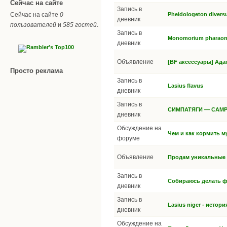
Сейчас на сайте
Запись в
Сейчас на сайте
0
Pheidologeton divers
дневник
пользователей
и
585 гостей
.
Запись в
Monomorium pharaon
дневник
Объявление
[BF аксессуары] Ада
Просто реклама
Запись в
Lasius flavus
дневник
Запись в
СИМПАТЯГИ — CAMP
дневник
Обсуждение на
Чем и как кормить му
форуме
Объявление
Продам уникальные 
Запись в
Собираюсь делать ф
дневник
Запись в
Lasius niger - исто
дневник
Обсуждение на