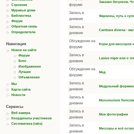
Заказал бегунков. Ч
форуме
Строение
Муравьи дома
Запись в
Библиотека
Фараоны, путь к суп
дневник
Форум
Обратная связь
Запись в
Carebara diversa - м
Определители
дневник
Обсуждение на
Навигация
Корм для мессоров и
форуме
Новое на сайте
Запись в
Форум
Lasius niger или о т
дневник
Блог
Изображения
Обсуждение на
Лучшее
Мед
форуме
Объявления
Запись в
Мы
Модульный формикар
дневник
Карта сайта
Новости
Запись в
Monomorium floricol
дневник
Сервисы
Запись в
Веб камера
Мои фотографии
дневник
Координаты участников
Систематика (tabs)
Запись в
Мессоры и всё остал
дневник