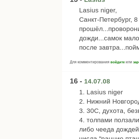
Lasius niger,
Санкт-Петербург, 8
прошёл...проворон
дожди...самок мало
после завтра...пойм
Для комментирования
или
войдите
зар
16 -
14.07.08
1. Lasius niger
2. Нижний Новгоро
3. 30C, духота, бе
4. толпами ползали
либо чееда дождей
числа "ранние пташ