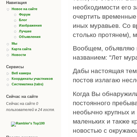
Навигация
необходимости его з
Новое на сайте
Форум
очертить временные 
Блог
иных муравьев. Со в
Изображения
Лучшее
столько протянем),
Объявления
Мы
Вообщем, объявляю 
Карта сайта
Новости
названием: "Лет мур
Сервисы
Дабы настоящая тем
Веб камера
постов излагаю нес
Координаты участников
Систематика (tabs)
Когда Вы обнаружили
Сейчас на сайте
постоянного пребыв
Сейчас на сайте
0
пользователей
и
24 гостя
.
необычно крупных и 
маленьких и также к
новостью с окружаю