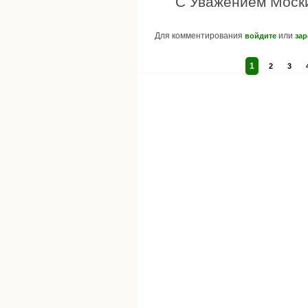
С Уважением Моск
Для комментирования
или
войдите
зар
1
2
3