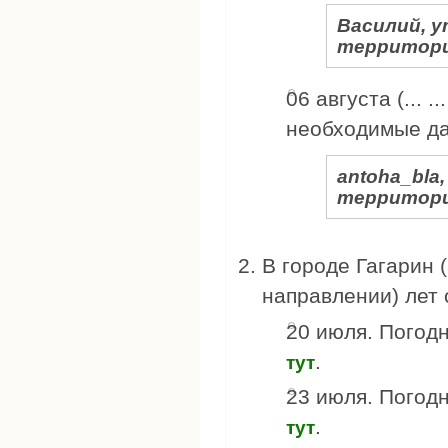
Василий, у
территори
06 августа (... .
необходимые д
antoha_bla
территори
В городе Гагарин (
направлении) лет 
20 июля. Погод
.
тут
23 июля. Погод
.
тут