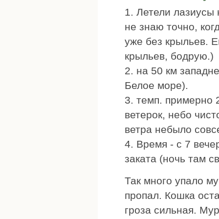
1. Летели лазиусы 
не знаю точно, ког
уже без крыльев. 
крыльев, бодрую.)
2. на 50 км западн
Белое море).
3. темп. примерно 
ветерок, небо чист
ветра небыло совсе
4. Время - с 7 вече
заката (ночь там св
Так много упало м
пропал. Кошка оста
гроза сильная. Му