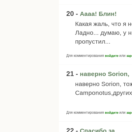
20 -
Аааа! Блин!
Какая жаль, что я н
Ладно... думаю, у н
пропустил...
Для комментирования
или
войдите
зар
21 -
наверно Sorion,
наверно Sorion, то
Camponotus,других 
Для комментирования
или
войдите
зар
22 -
Спасибо за