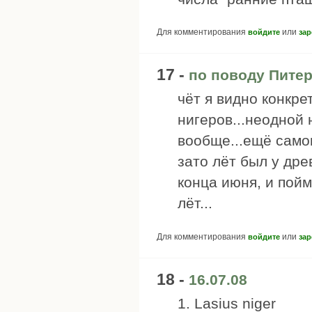
Для комментирования
или
войдите
зар
17 -
по поводу Питер
чёт я видно конкре
нигеров...неодной 
вообще...ещё самок
зато лёт был у дре
конца июня, и пойма
лёт...
Для комментирования
или
войдите
зар
18 -
16.07.08
1. Lasius niger