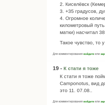
2. Киселёвск (Кеме
3. +35 градусов, д
4. Огромное колич
километровый путь 
матки) насчитал 3
Такое чувство, то 
Для комментирования
или
войдите
зар
19 -
К стати я тоже
К стати я тоже пой
Camponotus, вид до
это 11. 07.08..
Для комментирования
или
войдите
зар