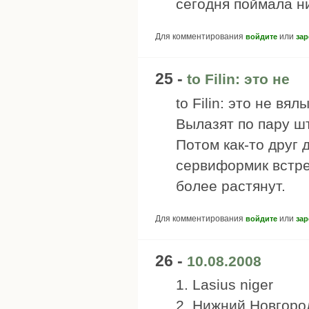
сегодня поймала н
Для комментирования
или
войдите
зар
25 -
to Filin: это не
to Filin: это не вя
Вылазят по пару ш
Потом как-то друг 
сервиформик встре
более растянут.
Для комментирования
или
войдите
зар
26 -
10.08.2008
1. Lasius niger
2. Нижний Новгоро