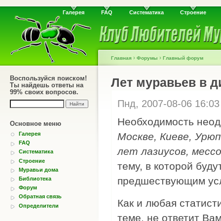
Галерея
FAQ
Систематика
Строение
›
›
Главная
Форумы
Главный форум
Воспользуйся поиском!
Лет муравьев в д
Ты найдешь ответы на
99% своих вопросов.
Пнд, 2007-08-06 16:0
Необходимость неодн
Основное меню
Галерея
Москве, Киеве, Урюпи
FAQ
лет лазиусов, мессоро
Систематика
Строение
тему, в которой буд
Муравьи дома
предшествующим усло
Библиотека
Форум
Обратная связь
Как и любая статист
Определители
теме, не ответит Ва