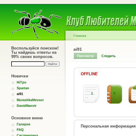
Главная
Воспользуйся поиском!
ai91
Ты найдешь ответы на
Просмотр
Следить
99% своих вопросов.
OFFLINE
Новички
HiTpo
Spartan
1
0
ai91
MurashkaMessor
DavidManvir
Основное меню
Галерея
Персональная информация
FAQ
Систематика