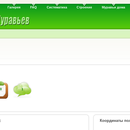
Галерея
FAQ
Систематика
Строение
Муравьи дома
0
1
:
Координаты пол