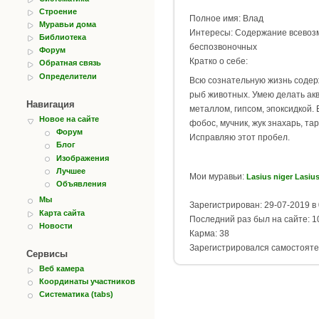
Строение
Полное имя: Влад
Муравьи дома
Интересы: Содержание всевоз
Библиотека
беспозвоночных
Форум
Кратко о себе:
Обратная связь
Определители
Всю сознательную жизнь содерж
рыб животных. Умею делать акв
Навигация
металлом, гипсом, эпоксидкой. 
Новое на сайте
фобос, мучник, жук знахарь, та
Форум
Исправляю этот пробел.
Блог
Изображения
Лучшее
Мои муравьи:
Lasius niger Lasius
Объявления
Мы
Зарегистрирован: 29-07-2019 в 
Карта сайта
Последний раз был на сайте: 10
Новости
Карма: 38
Зарегистрировался самостояте
Сервисы
Веб камера
Координаты участников
Систематика (tabs)