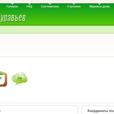
Галерея
FAQ
Систематика
Строение
Муравьи дома
0
106
:
Координаты пол