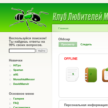
Главная
Воспользуйся поиском!
Oldcap
Ты найдешь ответы на
Просмотр
Следить
99% своих вопросов.
OFFLINE
Новички
HiTpo
Spartan
9
2
ai91
MurashkaMessor
DavidManvir
Основное меню
Галерея
FAQ
Персональная информация
Систематика