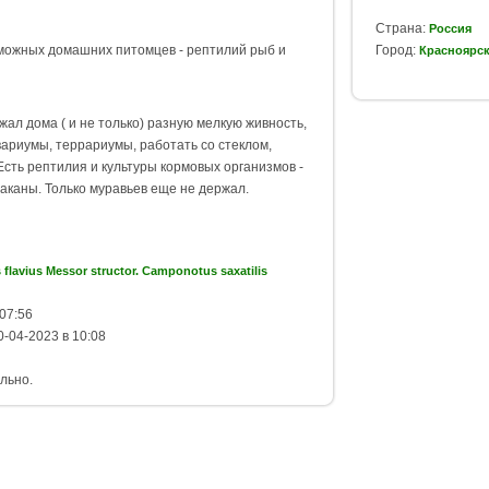
Страна:
Россия
можных домашних питомцев - рептилий рыб и
Город:
Красноярс
ал дома ( и не только) разную мелкую живность,
ариумы, террариумы, работать со стеклом,
Есть рептилия и культуры кормовых организмов -
раканы. Только муравьев еще не держал.
 flavius Messor structor. Camponotus saxatilis
07:56
-04-2023 в 10:08
льно.