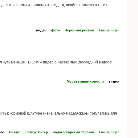
елать снимки и записывать видео), особого смысла в таких
видео
фото
Через микроскоп
Lasius niger
нал чуть меньше ТЫСЯЧИ видео о насекомых (последний видос с
Муравьиные новости
видео
ить к кормовой культуре (изначально мадагаскары покупались для
део
Лазиус
Лазиус Нигер
мадагаскарский таракан
Lasius niger