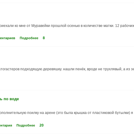
иехали ко мне от Муравейки прошлой осенью в количестве матки. 12 рабочих
8
ментариев
Подробнее
матогастеров подходящую деревяшку. нашли пенёк, вроде не трухлявый, a из з
ь по воде
ополнительную поилку на арене (это была крышка от пластиковой бутылки) я
20
ентария
Подробнее