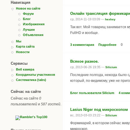
Навигация
Новое на сайте
Онлайн трансляция формикар
Форум
Блог
ср, 2014-11-19 03:09 —
hexkey
Изображения
Так вот. Мой товарищ занимается му
Лучшее
FullHD и вообще.
Объявления
Мы
0
3 комментария
Подробнее
Карта сайта
Новости
Всякое разное.
Сервисы
ср, 2013-06-26 19:35 —
Silicium
Веб камера
Координаты участников
Последние полгода, некогда было с
Систематика (tabs)
который, по-видимому, уже не приг
Сейчас на сайте
Блог пользователя Silicium
4 комм
Сейчас на сайте
0
пользователей
и
587 гостей
.
Lasius Niger под микроскопом
вс, 2013-03-03 23:22 —
Silicium
Формикарий, в котором сейчас живу
микроскоп.