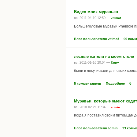
Видео моих муравьев
вс, 2011-04-10 12:50 —
vitimof
Большеголовые муравьи Pheidole пр
Блог пользователя vitimof
99 ком
лесные жители на моём столе
вс, 2011-01-16 20:04 —
Tagry
были в лесу, искали для своих кре
6
5 комментариев
Подробнее
Муравьи, которые умеют ходит
вс, 2010-02-21 11:34 —
admin
Когда я поставил своим питомцам д
Блог пользователя admin
33 комм