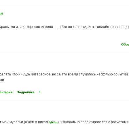
ия
равьями и заинтересовал меня... Шибко он хочет сделать онлайн трансляцию м
Обо
делать что-нибудь интересное, но за это время случилось несколько событий
оди
1
ентария
Подробнее
т мои муравьи (о нём я писал
), изначально проектировался с расчётом 
здесь