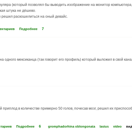
уляра (который позволял бы выводить изображение на монитор компьютера, д
акая штука не дёшево.
и решил раскошелиться на оный девайс.
7
ентариев
Подробнее
 на одного мексиканца (так говорит его профиль) который выложил в свой ка
 приплод в количестве примерно 50 голов, почесав мозг, решил их приспособ
6
нтариев
Подробнее
gromphadorhina oblongonata
lasius
video
ви