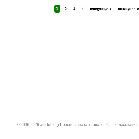
1
2
3
4
следующая ›
последняя »
© 2006-2026 antclub.org Перепечатка материалов без согласования