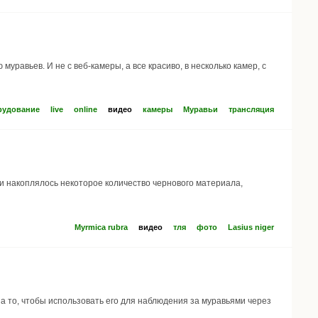
уравьев. И не с веб-камеры, а все красиво, в несколько камер, с
рудование
live
online
видео
камеры
Муравьи
трансляция
 и накоплялось некоторое количество чернового материала,
Myrmica rubra
видео
тля
фото
Lasius niger
на то, чтобы использовать его для наблюдения за муравьями через