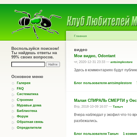
Главная
Воспользуйся поиском!
видео
Ты найдешь ответы на
Мои видео, Odontant
99% своих вопросов.
чт, 2020-12-31 23:33 —
antsimplestore
Здесь в комментариях будут публик
Основное меню
Блог пользователя antsimplestore
Галерея
FAQ
Систематика
Строение
Малая СПИРАЛЬ СМЕРТИ у Oeco
Муравьи дома
Втр, 2018-10-09 16:07 —
Таныч
Библиотека
Вчера наблюдал у экофил что-то вро
Форум
разбежались.
Обратная связь
Определители
Блог пользователя Таныч
1 комме