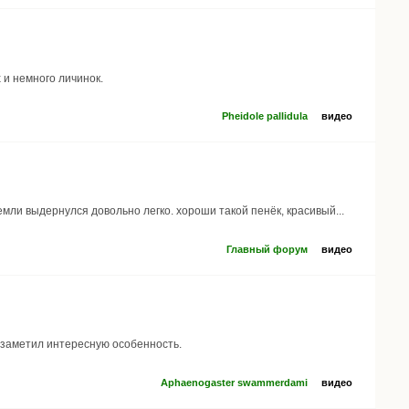
 и немного личинок.
Pheidole pallidula
видео
емли выдернулся довольно легко. хороши такой пенёк, красивый...
Главный форум
видео
 заметил интересную особенность.
Aphaenogaster swammerdami
видео