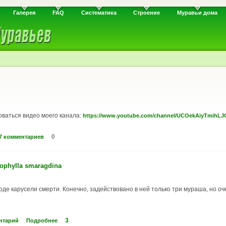
Галерея
FAQ
Систематика
Строение
Муравьи дома
оваться видео моего канала:
https://www.youtube.com/channel/UCOekAiyTmihLJ
0
7 комментариев
phylla smaragdina
де карусели смерти. Конечно, задействовано в ней только три мураша, но оче
3
нтарий
Подробнее