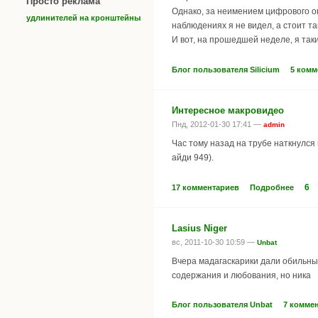
Просто реклама
Однако, за неимением цифрового ок
удлинителей на кронштейны
наблюдениях я не видел, а стоит т
И вот, на прошедшей неделе, я так
Блог пользователя Silicium
5 комм
Интересное макровидео
Пнд, 2012-01-30 17:41 —
admin
Час тому назад на трубе наткнулся
айди 949).
6
17 комментариев
Подробнее
Lasius Niger
вс, 2011-10-30 10:59 —
Unbat
Вчера мадагаскарики дали обильный
содержания и любования, но ника
Блог пользователя Unbat
7 комме