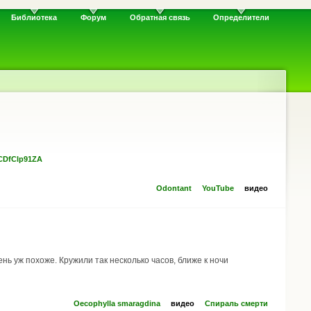
Библиотека
Форум
Обратная связь
Определители
CDfClp91ZA
Odontant
YouTube
видео
нь уж похоже. Кружили так несколько часов, ближе к ночи
Oecophylla smaragdina
видео
Спираль смерти