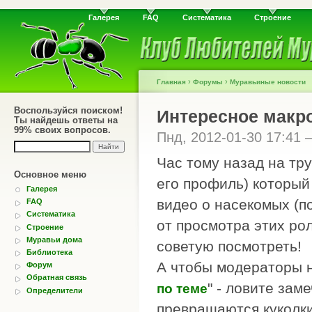
Галерея
FAQ
Систематика
Строение
›
›
Главная
Форумы
Муравьиные новости
Воспользуйся поиском!
Интересное макр
Ты найдешь ответы на
99% своих вопросов.
Пнд, 2012-01-30 17:41
Час тому назад на тру
Основное меню
его профиль) которы
Галерея
видео о насекомых (по
FAQ
Систематика
от просмотра этих ро
Строение
Муравьи дома
советую посмотреть!
Библиотека
А чтобы модераторы н
Форум
Обратная связь
" - ловите зам
по теме
Определители
превращаются куколки