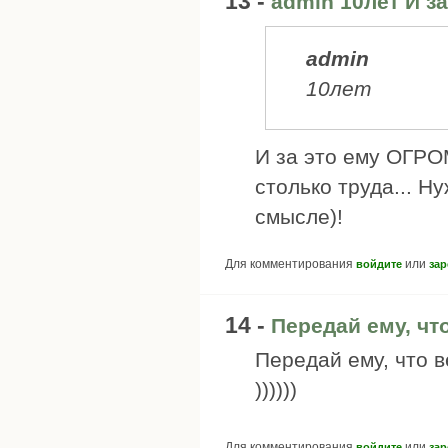
13 -
admin 10лет И за
admin
10лет
И за это ему ОГРО
столько труда... 
смысле)!
Для комментирования
или
войдите
зар
14 -
Передай ему, чт
Передай ему, что в
))))))
Для комментирования
или
войдите
зар