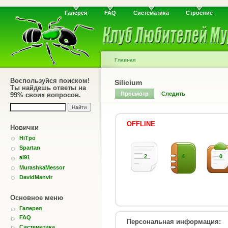
Галерея
FAQ
Систематика
Строение
Главная
Воспользуйся поиском!
Silicium
Ты найдешь ответы на
Просмотр
Следить
99% своих вопросов.
OFFLINE
Новички
HiTpo
Spartan
2
4
0
ai91
MurashkaMessor
DavidManvir
Основное меню
Галерея
FAQ
Персональная информация:
Систематика