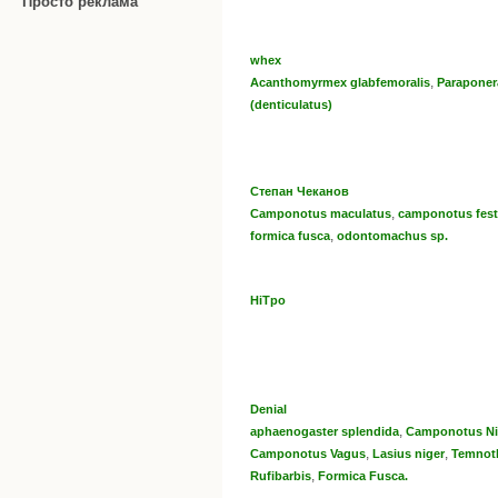
Просто реклама
whex
,
Acanthomyrmex glabfemoralis
Paraponer
(denticulatus)
Степан Чеканов
,
Camponotus maculatus
camponotus fest
,
formica fusca
odontomachus sp.
HiTpo
Denial
,
aphaenogaster splendida
Camponotus Ni
,
,
Camponotus Vagus
Lasius niger
Temnoth
,
Rufibarbis
Formica Fusca.