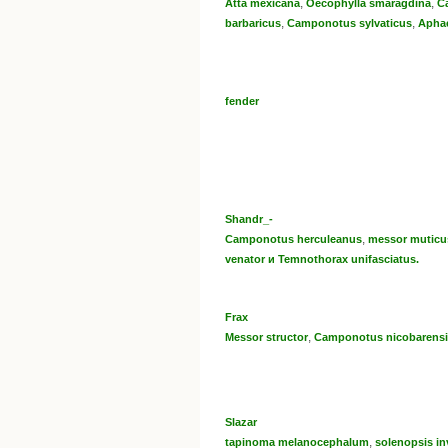
,
,
Atta mexicana
Oecophylla smaragdina
Ca
,
,
barbaricus
Camponotus sylvaticus
Aphae
fender
Shandr_-
,
Camponotus herculeanus
messor muticu
venator и Temnothorax unifasciatus.
Frax
,
Messor structor
Camponotus nicobarensi
Slazar
,
tapinoma melanocephalum
solenopsis in