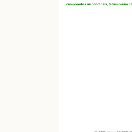
,
camponotus nicobarensis
tetramorium c