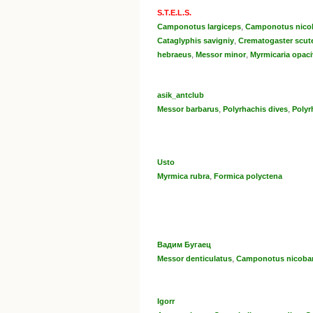
S.T.E.L.S.
,
Camponotus largiceps
Camponotus niсo
,
Cataglyphis savigniy
Crematogaster scute
,
,
hebraeus
Messor minor
Myrmicaria opaci
asik_antclub
,
,
Messor barbarus
Polyrhachis dives
Polyr
Usto
,
Myrmica rubra
Formica polyctena
Вадим Бугаец
,
Messor denticulatus
Camponotus nicobar
Igorr