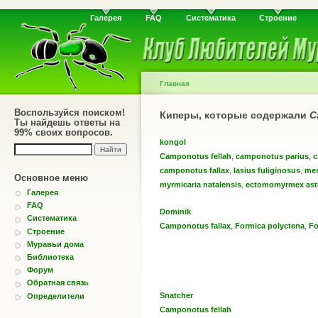
Галерея
FAQ
Систематика
Строение
Главная
Воспользуйся поиском!
Киперы, которые содержали
C
Ты найдешь ответы на
99% своих вопросов.
kongol
,
,
Camponotus fellah
camponotus parius
c
,
,
camponotus fallax
lasius fuliginosus
mes
Основное меню
,
myrmicaria natalensis
ectomomyrmex ast
Галерея
FAQ
Dominik
Систематика
,
,
Camponotus fallax
Formica polyctena
Fo
Строение
Муравьи дома
Библиотека
Форум
Обратная связь
Snatcher
Определители
Camponotus fellah