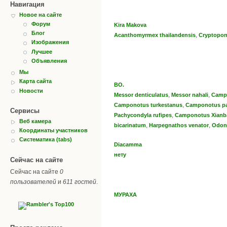
Навигация
Новое на сайте
Форум
Kira Makova
Блог
,
Acanthomyrmex thailandensis
Cryptopon
Изображения
Лучшее
Объявления
Мы
Карта сайта
BO.
Новости
,
,
Messor denticulatus
Messor nahali
Camp
,
Сamponotus turkestanus
Camponotus pa
Сервисы
,
Pachycondyla rufipes
Camponotus Xianb
Веб камера
,
,
bicarinatum
Harpegnathos venator
Odon
Координаты участников
Систематика (tabs)
Diacamma
нету
Сейчас на сайте
Сейчас на сайте
0
пользователей
и
611 гостей
.
МУРАХА