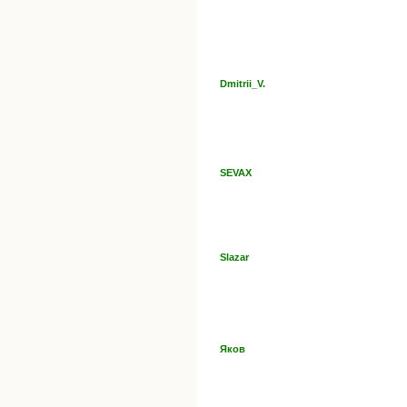
Dmitrii_V.
SEVAX
Slazar
Яков