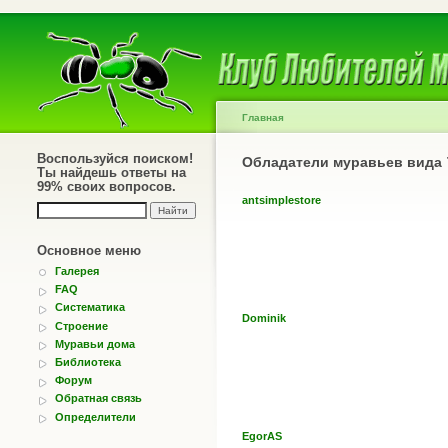
Главная
Воспользуйся поиском!
Обладатели муравьев вида
Ты найдешь ответы на
99% своих вопросов.
antsimplestore
Основное меню
Галерея
FAQ
Систематика
Dominik
Строение
Муравьи дома
Библиотека
Форум
Обратная связь
Определители
EgorAS