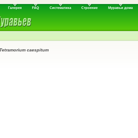
Галерея
FAQ
Систематика
Строение
Муравьи дома
Tetramorium caespitum