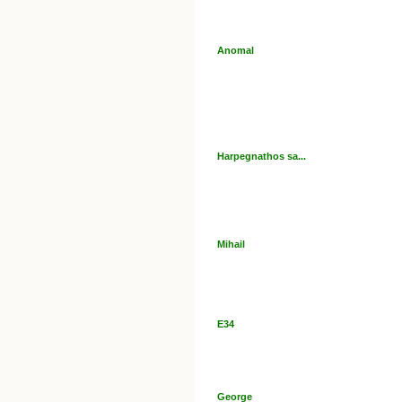
Anomal
Harpegnathos sa...
Mihail
E34
George