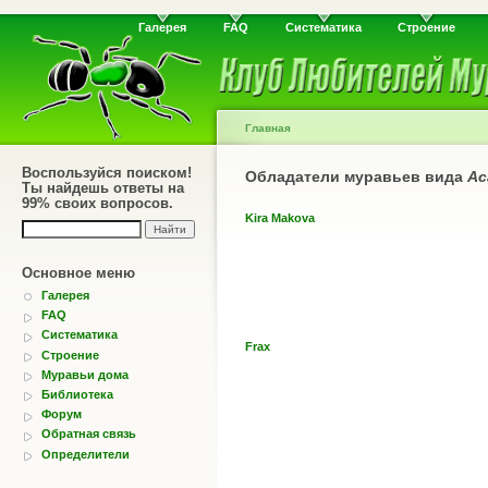
Галерея
FAQ
Систематика
Строение
Главная
Воспользуйся поиском!
Обладатели муравьев вида
Ac
Ты найдешь ответы на
99% своих вопросов.
Kira Makova
Основное меню
Галерея
FAQ
Систематика
Frax
Строение
Муравьи дома
Библиотека
Форум
Обратная связь
Определители