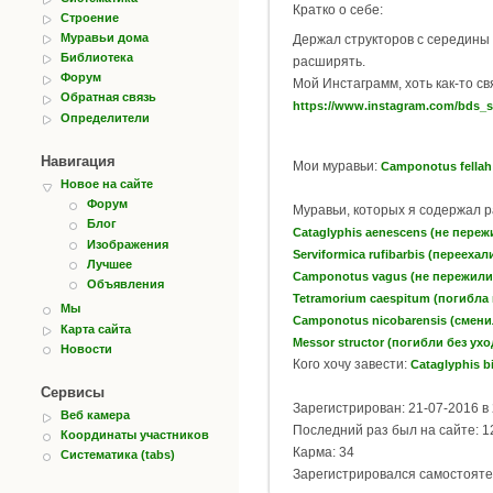
Кратко о себе:
Строение
Муравьи дома
Держал структоров с середины 
Библиотека
расширять.
Форум
Мой Инстаграмм, хоть как-то с
Обратная связь
https://www.instagram.com/bds_s
Определители
Навигация
Мои муравьи:
Camponotus fellah
Новое на сайте
Форум
Муравьи, которых я содержал 
Блог
Cataglyphis aenescens (не пере
Изображения
Serviformica rufibarbis (переехал
Лучшее
Camponotus vagus (не пережили
Объявления
Tetramorium caespitum (погибла 
Мы
Camponotus nicobarensis (смен
Карта сайта
Messor structor (погибли без ух
Новости
Кого хочу завести:
Cataglyphis b
Сервисы
Зарегистрирован: 21-07-2016 в 
Веб камера
Последний раз был на сайте: 12
Координаты участников
Карма: 34
Систематика (tabs)
Зарегистрировался самостояте