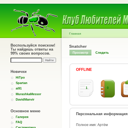
Главная
Воспользуйся поиском!
Snatcher
Ты найдешь ответы на
Просмотр
Следить
99% своих вопросов.
OFFLINE
Новички
HiTpo
Spartan
1
0
ai91
MurashkaMessor
DavidManvir
Основное меню
Персональная информация
Галерея
FAQ
Полное имя: Артём
Систематика