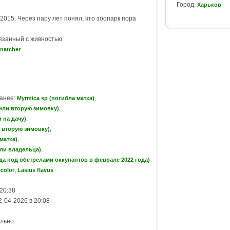
Город:
Харьков
2015. Через пару лет понял, что зоопарк пора
вязанный с живностью:
natcher
ранее:
,
Myrmica sp (погибла матка)
,
жили вторую зимовку)
,
и на дачу)
,
 вторую зимовку)
,
матка)
,
или владельца)
ода под обстрелами оккупантов в феврале 2022 года)
,
icolor
Lasius flavus
20:38
-04-2026 в 20:08
льно.