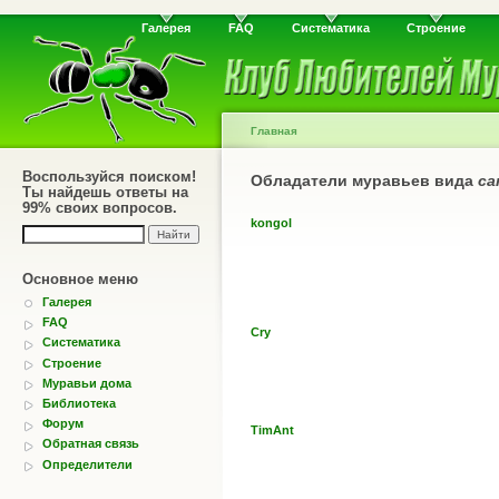
Галерея
FAQ
Систематика
Строение
Главная
Воспользуйся поиском!
Обладатели муравьев вида
ca
Ты найдешь ответы на
99% своих вопросов.
kongol
Основное меню
Галерея
FAQ
Cry
Систематика
Строение
Муравьи дома
Библиотека
Форум
TimAnt
Обратная связь
Определители