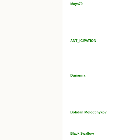
Meys79
ANT_ICIPATION
Durianna
Bohdan Molodchykov
Black Swallow