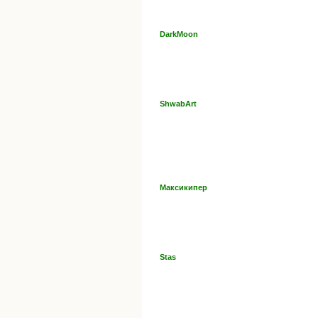
DarkMoon
ShwabArt
Максикипер
Stas