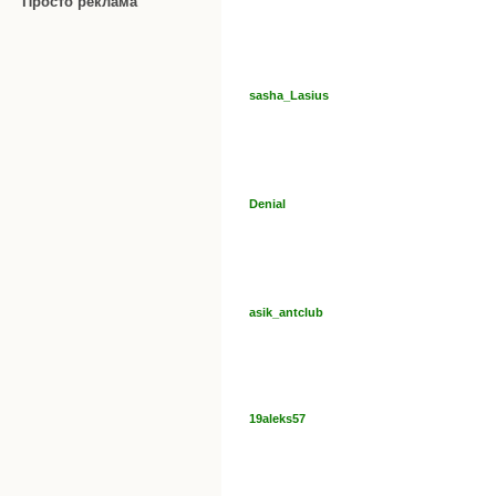
Просто реклама
sasha_Lasius
Denial
asik_antclub
19aleks57