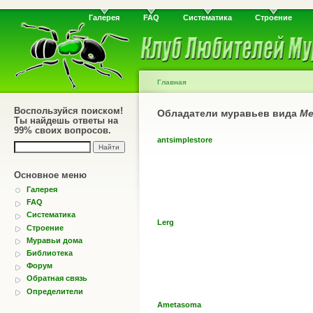
Галерея
FAQ
Систематика
Строение
Главная
Воспользуйся поиском!
Обладатели муравьев вида
Me
Ты найдешь ответы на
99% своих вопросов.
antsimplestore
Основное меню
Галерея
FAQ
Систематика
Lerg
Строение
Муравьи дома
Библиотека
Форум
Обратная связь
Определители
Ametasoma