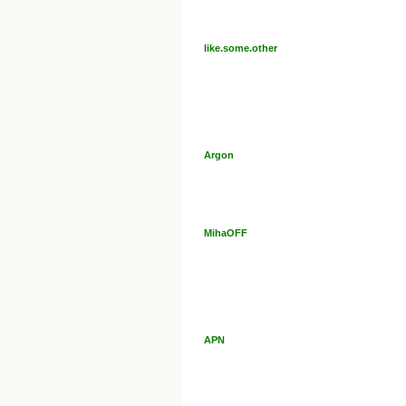
like.some.other
Argon
MihaOFF
APN