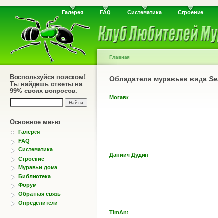
Галерея
FAQ
Систематика
Строение
Главная
Воспользуйся поиском!
Обладатели муравьев вида
Se
Ты найдешь ответы на
99% своих вопросов.
Могавк
Основное меню
Галерея
FAQ
Систематика
Даниил Дудин
Строение
Муравьи дома
Библиотека
Форум
Обратная связь
Определители
TimAnt