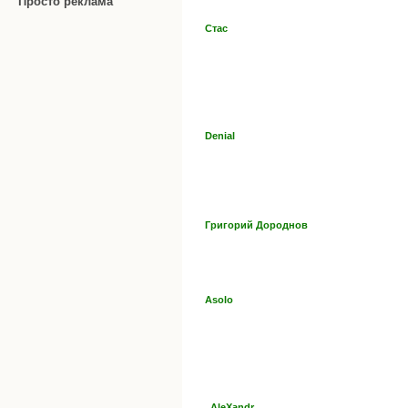
Просто реклама
Стас
Denial
Григорий Дороднов
Asolo
_AleXandr_