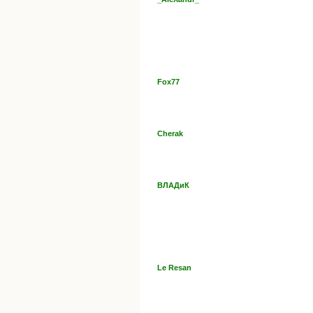
Fox77
Cherak
ВЛАДиК
Le Resan