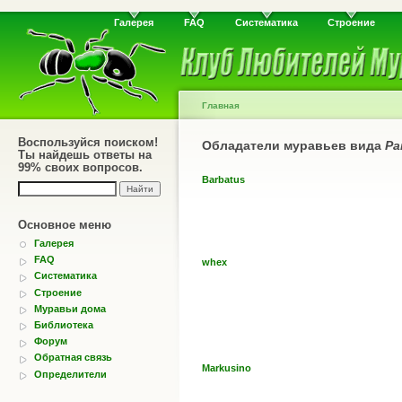
Галерея
FAQ
Систематика
Строение
Главная
Воспользуйся поиском!
Обладатели муравьев вида
Pa
Ты найдешь ответы на
99% своих вопросов.
Barbatus
Основное меню
Галерея
FAQ
whex
Систематика
Строение
Муравьи дома
Библиотека
Форум
Обратная связь
Markusino
Определители