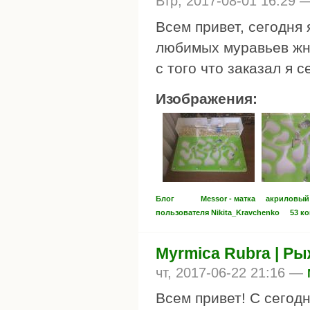
Втр, 2017-08-01 16:29
Всем привет, сегодня 
любимых муравьев жне
с того что заказал я 
Изображения:
Блог
Messor - матка
акриловый
пользователя Nikita_Kravchenko
53 к
Myrmica Rubra | Р
чт, 2017-06-22 21:16 —
Всем привет! С сегод