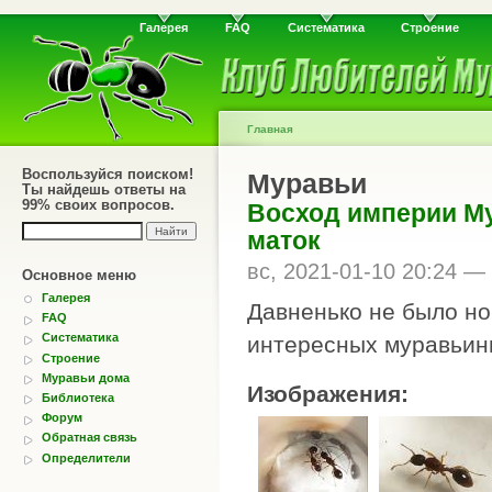
Галерея
FAQ
Систематика
Строение
Главная
Воспользуйся поиском!
Муравьи
Ты найдешь ответы на
99% своих вопросов.
Восход империи Myr
маток
вс, 2021-01-10 20:24 —
Основное меню
Галерея
Давненько не было нов
FAQ
Систематика
интересных муравьины
Строение
Муравьи дома
Изображения:
Библиотека
Форум
Обратная связь
Определители