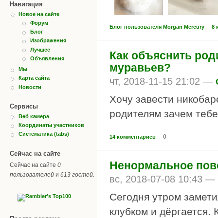
Навигация
Новое на сайте
Форум
Блог пользователя Morgan Mercury
8 
Блог
Изображения
Лучшее
Как объяснить род
Объявления
муравьев?
Мы
Карта сайта
чт, 2018-11-15 21:02 —
Новости
Хочу завести никобаре
Сервисы
родителям зачем тебе
Веб камера
Координаты участников
Систематика (tabs)
0
14 комментариев
Сейчас на сайте
Ненормальное пов
Сейчас на сайте
0
пользователей
и
613 гостей
.
вс, 2018-07-08 10:43 —
Сегодня утром замети
клубком и дёргается.