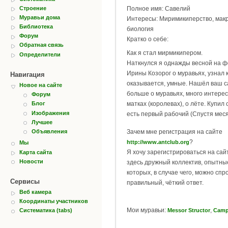
Строение
Полное имя: Савелий
Муравьи дома
Интересы: Миримикиперство, макр
Библиотека
биология
Форум
Кратко о себе:
Обратная связь
Как я стал мирмикипером.
Определители
Наткнулся я однажды весной на 
Ирины Козорог о муравьях, узнал к
Навигация
оказывается, умные. Нашёл ваш с
Новое на сайте
больше о муравьях, много интерес
Форум
матках (королевах), о лёте. Купил 
Блог
Изображения
есть первый рабочий (Спустя меся
Лучшее
Зачем мне регистрация на сайте
Объявления
?
http://www.antclub.org
Мы
Я хочу зарегистрироваться на сай
Карта сайта
Новости
здесь дружный коллектив, опытны
которых, в случае чего, можно спр
Сервисы
правильный, чёткий ответ.
Веб камера
Координаты участников
Мои муравьи:
,
Messor Structor
Campo
Систематика (tabs)