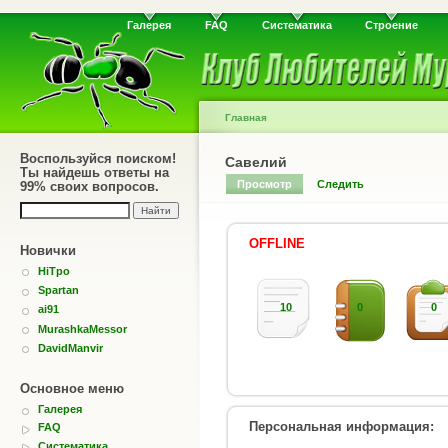
Галерея
FAQ
Систематика
Строение
Главная
Воспользуйся поиском!
Савелий
Ты найдешь ответы на
Просмотр
Следить
99% своих вопросов.
OFFLINE
Новички
HiTpo
Spartan
10
0
0
ai91
MurashkaMessor
DavidManvir
Основное меню
Галерея
Персональная информация:
FAQ
Систематика