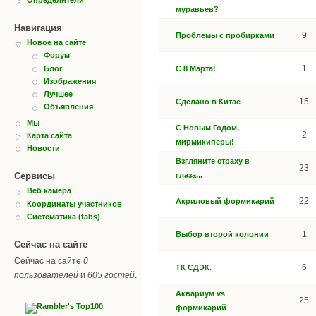
муравьев?
Навигация
9
Проблемы с пробирками
Новое на сайте
Форум
1
Блог
С 8 Марта!
Изображения
Лучшее
15
Сделано в Китае
Объявления
Мы
С Новым Годом,
2
Карта сайта
мирмикиперы!
Новости
Взгляните страху в
23
глаза...
Сервисы
Веб камера
22
Акриловый формикарий
Координаты участников
Систематика (tabs)
1
Выбор второй колонии
Сейчас на сайте
Сейчас на сайте
0
6
ТК СДЭК.
пользователей
и
605 гостей
.
Аквариум vs
25
формикарий