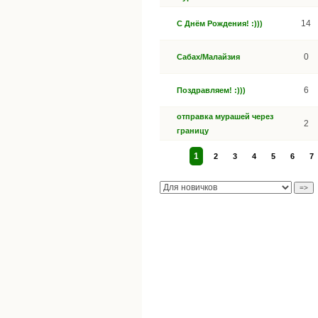
14
С Днём Рождения! :)))
0
Сабах/Малайзия
6
Поздравляем! :)))
отправка мурашей через
2
границу
1
2
3
4
5
6
7