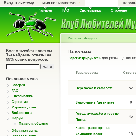
Вход в систему
Имя пользователя:
*
Парол
Галерея
FAQ
Систематика
Строение
›
Главная
Форумы
Воспользуйся поиском!
Не по теме
Ты найдешь ответы на
для размещения но
Зарегистрируйтесь
99% своих вопросов.
Тема форума
Ответо
Основное меню
Галерея
52
Перевозка в самолете
FAQ
Систематика
Строение
0
Знакомые в Аргентине
Муравьи дома
Библиотека
Город муравьёв в городе
45
Форум
Петра.
Правила общения
Какие транспортные
Обратная связь
18
компании возят
Определители