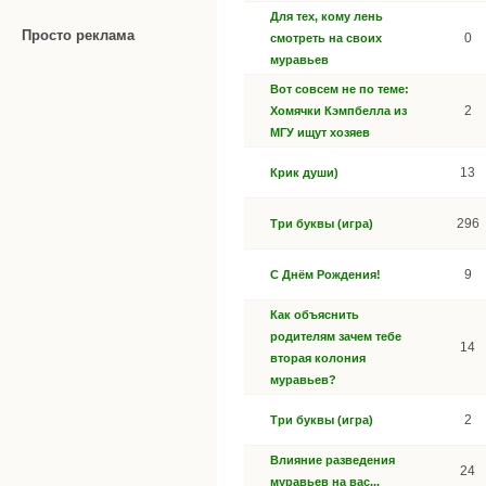
Для тех, кому лень
Просто реклама
0
смотреть на своих
муравьев
Вот совсем не по теме:
2
Хомячки Кэмпбелла из
МГУ ищут хозяев
13
Крик души)
296
Три буквы (игра)
9
С Днём Рождения!
Как объяснить
родителям зачем тебе
14
вторая колония
муравьев?
2
Три буквы (игра)
Влияние разведения
24
муравьев на вас...