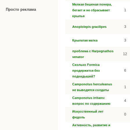
Мелкая бешеная понера,
Просто реклама
1
бегает и не сбрасывает
крылья
3
Anoplolepis gracilipes
3
Крылатая матка
проблема с Harpegnathos
12
venator
Сколько Formica
6
продержится без
подкидышей?
Camponotus herculeanus
1
не выводятся солдаты
Camponotus irritans:
4
вопрос по содержанию
Искусственный лет
0
федоль
Активность, развитие и