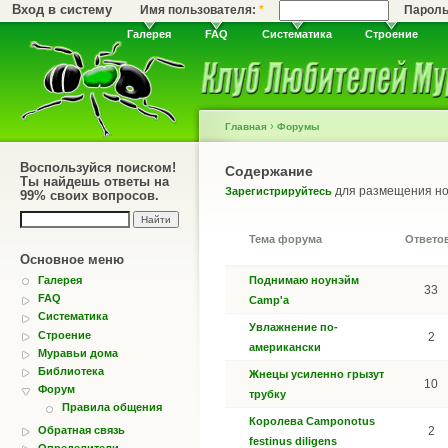
Вход в систему
Имя пользователя:
*
Парол
Галерея
FAQ
Систематика
Строение
›
Главная
Форумы
Воспользуйся поиском!
Содержание
Ты найдешь ответы на
для размещения но
Зарегистрируйтесь
99% своих вопросов.
Тема форума
Ответо
Основное меню
Галерея
Поднимаю ноунэйм
33
FAQ
Camp'а
Систематика
Увлажнение по-
Строение
2
американски
Муравьи дома
Библиотека
Жнецы усиленно грызут
10
Форум
трубку
Правила общения
Королева Camponotus
Обратная связь
2
festinus diligens
Определители