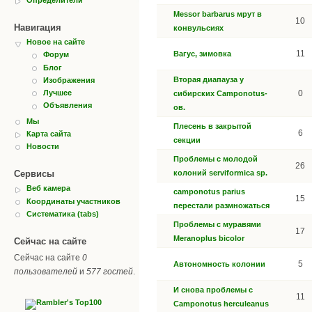
Messor barbarus мрут в
10
Навигация
конвульсиях
Новое на сайте
11
Вагус, зимовка
Форум
Блог
Вторая диапауза у
Изображения
0
Лучшее
сибирских Camponotus-
Объявления
ов.
Мы
Плесень в закрытой
6
Карта сайта
секции
Новости
Проблемы с молодой
26
колоний serviformica sp.
Сервисы
Веб камера
camponotus parius
15
Координаты участников
перестали размножаться
Систематика (tabs)
Проблемы с муравями
17
Meranoplus bicolor
Сейчас на сайте
Сейчас на сайте
0
5
Автономность колонии
пользователей
и
577 гостей
.
И снова проблемы с
11
Camponotus herculeanus