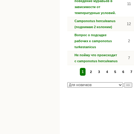
поведение муравьев в
11
зависимости от
температурных условий.
Сamponotus herculeanus
12
(поднимаю 2 колонии)
Вопрос о подсадке
2
рабочих к camponotus
turkestanicus
Не пойму что происходит
7
с camponotus herculeanus
1
2
3
4
5
6
7