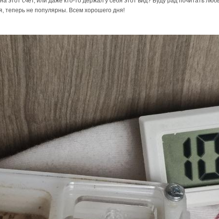
 на этот счёт, или даже кто-то держал у себя этот вид? Буду рад почитать л
ся, теперь не популярны. Всем хорошего дня!