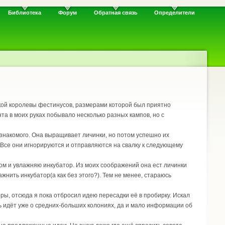
Библиотека
Форум
Обратная связь
Определители
окой королевы фестинусов, размерами которой был приятно
а в моих руках побывало несколько разных кампов, но с
о знакомого. Она выращивает личинки, но потом успешно их
. Все они игнорируются и отправляются на свалку к следующему
ом и увлажняю инкубатор. Из моих соображений она ест личинки
ажнить инкубатор(а как без этого?). Тем не менее, стараюсь
оры, отсюда я пока отбросил идею пересадки её в пробирку. Искал
ь идёт уже о средних-больших колониях, да и мало информации об