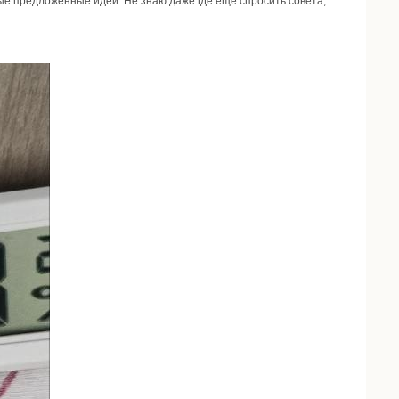
юбые предложенные идеи. Не знаю даже где ещё спросить совета,