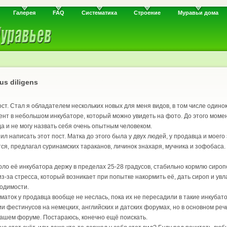
Галерея
FAQ
Систематика
Строение
Муравьи дома
s diligens
ст. Стал я обладателем нескольких новых для меня видов, в том числе один
нт в небольшом инкубаторе, который можно увидеть на фото. До этого момент
а и не могу назвать себя очень опытным человеком.
ил написать этот пост. Матка до этого была у двух людей, у продавца и моег
тся, предлагал суринамских тараканов, личинок знахаря, мучника и зофобаса
ло её инкубатора держу в пределах 25-28 градусов, стабильно кормлю сироп
из-за стресса, который возникает при попытке накормить её, дать сироп и увл
ходимости.
 маток у продавца вообще не неслась, пока их не пересадили в такие инкубат
 фестинусов на немецких, английских и датских форумах, но в основном реч
 нашем форуме. Постараюсь, конечно ещё поискать.