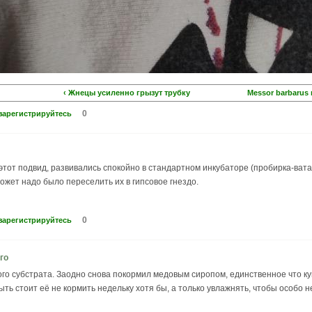
‹ Жнецы усиленно грызут трубку
Messor barbarus
0
зарегистрируйтесь
этот подвид, развивались спокойно в стандартном инкубаторе (пробирка-вата
ожет надо было переселить их в гипсовое гнездо.
0
зарегистрируйтесь
го
о субстрата. Заодно снова покормил медовым сиропом, единственное что куша
ть стоит её не кормить недельку хотя бы, а только увлажнять, чтобы особо не