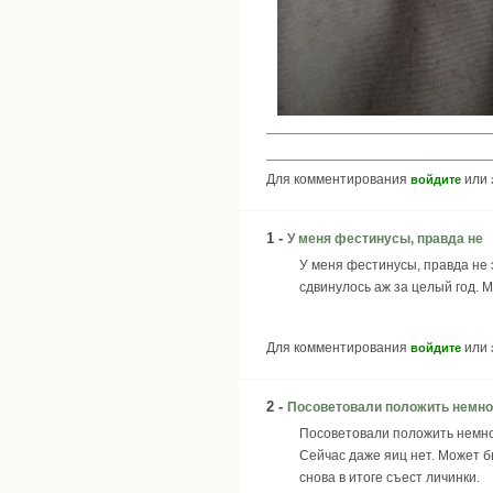
Для комментирования
или
войдите
1 -
У меня фестинусы, правда не
У меня фестинусы, правда не 
сдвинулось аж за целый год. М
Для комментирования
или
войдите
2 -
Посоветовали положить немно
Посоветовали положить немног
Сейчас даже яиц нет. Может бы
снова в итоге съест личинки.