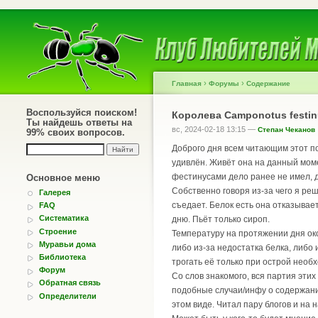
›
›
Главная
Форумы
Содержание
Воспользуйся поиском!
Королева Camponotus festinu
Ты найдешь ответы на
вс, 2024-02-18 13:15 —
Степан Чеканов
99% своих вопросов.
Доброго дня всем читающим этот по
удивлён. Живёт она на данный моме
фестинусами дело ранее не имел, д
Основное меню
Собственно говоря из-за чего я реш
Галерея
съедает. Белок есть она отказывае
FAQ
Систематика
дню. Пьёт только сироп.
Строение
Температуру на протяжении дня око
Муравьи дома
либо из-за недостатка белка, либо 
Библиотека
трогать её только при острой необ
Форум
Со слов знакомого, вся партия этих
Обратная связь
подобные случаи/инфу о содержании
Определители
этом виде. Читал пару блогов и на