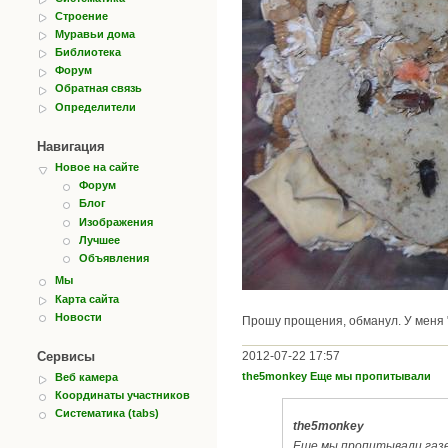
Строение
Муравьи дома
Библиотека
Форум
Обратная связь
Определители
Навигация
Новое на сайте
Форум
Блог
Изображения
Лучшее
Объявления
Мы
Карта сайта
Новости
Прошу прощения, обманул. У меня "
2012-07-22 17:57
Сервисы
the5monkey Еще мы пропитывали
Веб камера
Координаты участников
Систематика (tabs)
the5monkey
Еще мы пропитывали газе