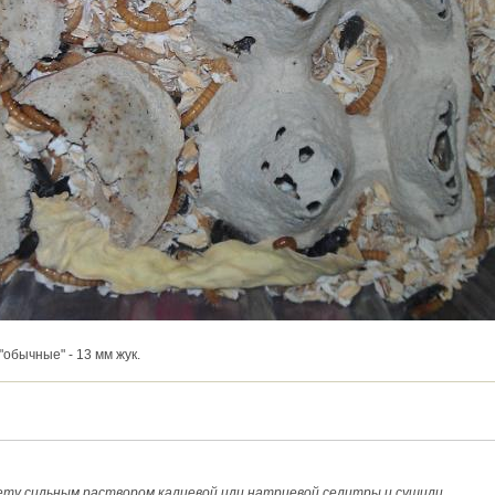
обычные" - 13 мм жук.
ту сильным раствором калиевой или натриевой селитры и сушили.