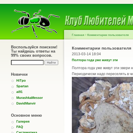
›
Главная
Комментарии пользователя
Воспользуйся поиском!
Комментарии пользователя
Ты найдешь ответы на
2013-03-14 18:04
99% своих вопросов.
Полтора года уже живут эти
Полтора года уже живут эти звери 
Периодически надо переселять в чи
Новички
HiTpo
Spartan
ai91
MurashkaMessor
DavidManvir
Основное меню
Галерея
FAQ
Систематика