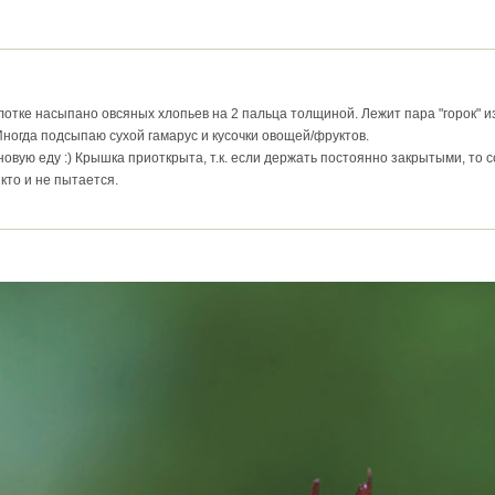
лотке насыпано овсяных хлопьев на 2 пальца толщиной. Лежит пара "горок" из 
ногда подсыпаю сухой гамарус и кусочки овощей/фруктов.
новую еду :) Крышка приоткрыта, т.к. если держать постоянно закрытыми, то 
кто и не пытается.