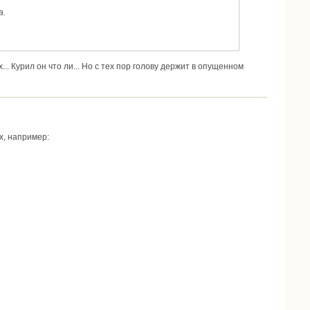
а.
.. Курил он что ли... Но с тех пор голову держит в опущенном
х, например: