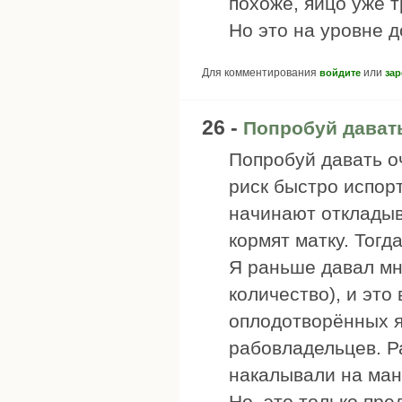
похоже, яйцо уже 
Но это на уровне д
Для комментирования
или
войдите
зар
26 -
Попробуй дават
Попробуй давать оч
риск быстро испор
начинают откладыв
кормят матку. Тогд
Я раньше давал мн
количество), и эт
оплодотворённых я
рабовладельцев. Р
накалывали на ман
Но, это только пр