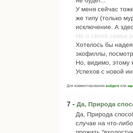
не будет...
У меня сейчас тож
же типу (только му
исключение. А зде
Но о своей семье р
Хотелось бы надея
экофиллы, посмотр
Но, видимо, этому 
Успехов с новой и
Для комментирования
или
войдите
зар
7 -
Да, Природа спо
Да, Природа способ
случае на что-либо
прожить "вхолостую