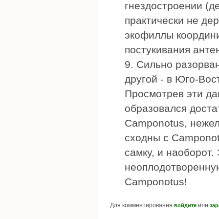
гнездостроении (де
практически не дер
экофиллы координи
постукивания антен
9. Сильно разорва
другой - в Юго-Вос
Просмотрев эти да
образовался доста
Camponotus, нежел
сходны с Camponot
самку, и наоборот.
неоплодотворенную
Camponotus!
Для комментирования
или
войдите
зар