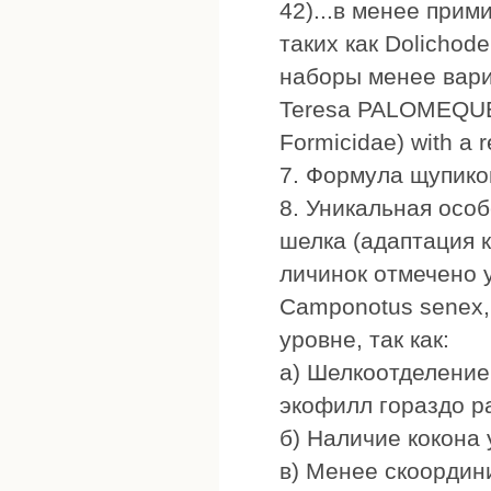
42)...в менее при
таких как Dolichod
наборы менее вариа
Teresa PALOMEQUE "
Formicidae) with a 
7. Формула щупиков
8. Уникальная осо
шелка (адаптация 
личинок отмечено у
Camponotus senex,
уровне, так как:
а) Шелкоотделение 
экофилл гораздо р
б) Наличие кокона 
в) Менее скоордин