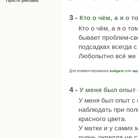
Просто реклама
3 -
Кто о чём, а я о т
Кто о чём, а я о то
бывает проблем-св
подсадках всегда 
Любопытно всё же 
Для комментирования
или
войдите
зар
4 -
У меня был опыт
У меня был опыт с 
наблюдать при пол
красного цвета.
У матки и у самих 
очень окрепла не с