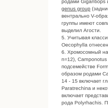
родами Gigantiops 
genus group
(задни
вентрально V-образ
группы имеют совп
выделил Агости.
5. Учитывая класси
Oecophylla отнесен 
6. Хромосомный наб
n=12), Camponotus 
подсемействе Formi
образом родами Cam
14 - 15 включает г
Paratrechina и нек
включает представ
рода Polyrhachis. 