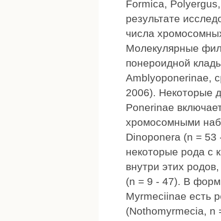
Formica, Polyergus
результате исслед
числа хромосомных
Молекулярные фил
понероидной клады
Amblyoponerinae, с
2006). Некоторые 
Ponerinae включае
хромосомными набор
Dinoponera (n = 53
некоторые рода с 
внутри этих родов, 
(n = 9 - 47). В фо
Myrmeciinae есть 
(Nothomyrmecia, n 