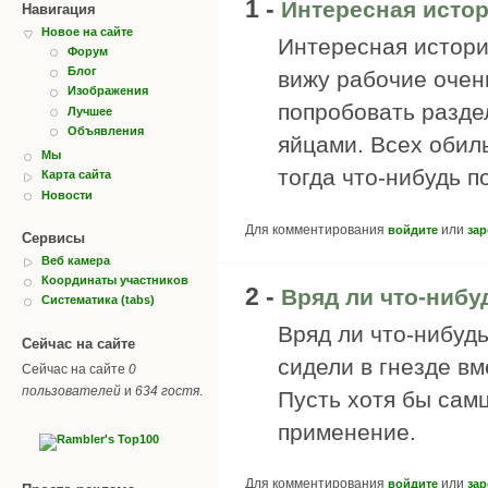
1 -
Интересная истор
Навигация
Новое на сайте
Интересная истори
Форум
Блог
вижу рабочие очен
Изображения
попробовать раздел
Лучшее
Объявления
яйцами. Всех обил
Мы
тогда что-нибудь по
Карта сайта
Новости
Для комментирования
или
войдите
зар
Сервисы
Веб камера
Координаты участников
2 -
Вряд ли что-нибу
Систематика (tabs)
Вряд ли что-нибудь
Сейчас на сайте
сидели в гнезде вм
Сейчас на сайте
0
пользователей
и
634 гостя
.
Пусть хотя бы сам
применение.
Для комментирования
или
войдите
зар