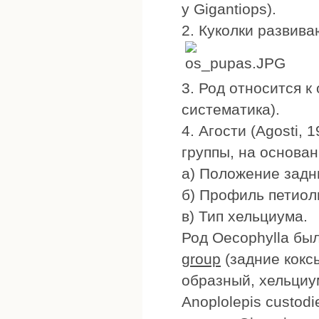
у Gigantiops).
2. Куколки развив
3. Род относится к
систематика).
4. Агости (Agosti,
группы, на основан
а) Положение задн
б) Профиль петиол
в) Тип хельциума.
Род Oecophylla бы
group
(задние кокс
образный, хельциум
Anoplolepis custodi