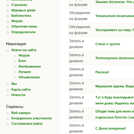
Заказал бегунков. Что
на форуме
Строение
Муравьи дома
Обсуждение
Библиотека
Tetramorium bicarinatu
на форуме
Форум
Обратная связь
Обсуждение
Эксперимент на тему:
Определители
на форуме
Запись в
Навигация
Стихи о трутне
дневник
Новое на сайте
Запись в
Форум
Trichomyrmex destructo
дневник
Блог
Изображения
Запись в
Лучшее
Рассказ!
дневник
Объявления
Запись в
Мы
Мурашник вдома. Вид
дневник
Карта сайта
Новости
Запись в
Тут я буду выкладыва
дневник
меня дома. Надеюсь ва
Сервисы
Запись в
Общая тема для моих 
Веб камера
дневник
отдельных блогов: Lasiu
Координаты участников
Систематика (tabs)
Запись в
С Днем рождения!
дневник