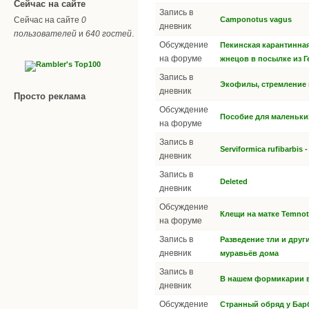
Сейчас на сайте
Запись в
Сейчас на сайте
0
Camponotus vagus
дневник
пользователей
и
640 гостей
.
Обсуждение
Пекинская карантинна
на форуме
жнецов в посылке из 
Запись в
Экофилы, стремление
дневник
Просто реклама
Обсуждение
Пособие для маленьки
на форуме
Запись в
Serviformica rufibarbis 
дневник
Запись в
Deleted
дневник
Обсуждение
Клещи на матке Temnot
на форуме
Запись в
Разведение тли и дру
дневник
муравьёв дома
Запись в
В нашем формикарии вы
дневник
Обсуждение
Странный обряд у Бар