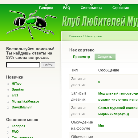
Галерея
FAQ
Систематика
Строение
›
Главная
Неокортекс
Воспользуйся поиском!
Неокортекс
Ты найдешь ответы на
Просмотр
Следить
99% своих вопросов.
Тип
Сообщение
Новички
Запись в
0
HiTpo
дневник
Spartan
Запись в
Модульный гипсово-де
ai91
дневник
руками «ну очень неп
MurashkaMessor
DavidManvir
Запись в
Семья мурашей состоит
дневник
мирмикипера)!:-))
Основное меню
Обсуждение
Мы
Галерея
на форуме
FAQ
Обсуждение
Систематика