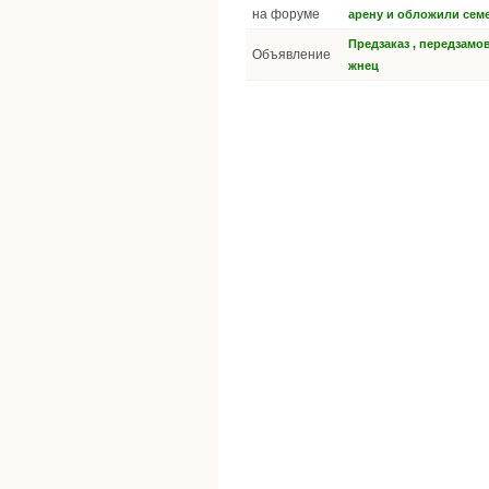
на форуме
арену и обложили сем
Предзаказ , передзамов
Объявление
жнец