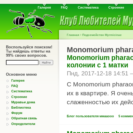
Галерея
FAQ
Систематика
Строение
›
Главная
Подсемейство Myrmicinae
Воспользуйся поиском!
Monomorium phar
Ты найдешь ответы на
99% своих вопросов.
Monomorium pharao
колонии с 1 матки
Пнд, 2017-12-18 14:51
Основное меню
Галерея
С Monomorium pharaon
FAQ
Систематика
их в квартире. Я оче
Строение
слаженностью их дейс
Муравьи дома
Библиотека
Форум
Блог пользователя ммааооо
5 комме
Обратная связь
Определители