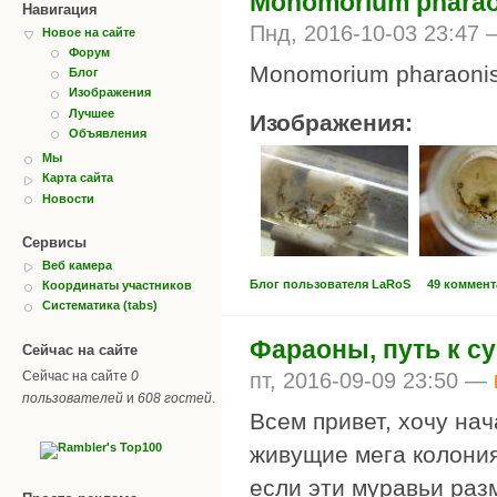
Monomorium pharao
Навигация
Пнд, 2016-10-03 23:47
Новое на сайте
Форум
Monomorium pharaonis
Блог
Изображения
Лучшее
Изображения:
Объявления
Мы
Карта сайта
Новости
Сервисы
Веб камера
Блог пользователя LaRoS
49 коммен
Координаты участников
Систематика (tabs)
Фараоны, путь к су
Сейчас на сайте
пт, 2016-09-09 23:50 —
Сейчас на сайте
0
пользователей
и
608 гостей
.
Всем привет, хочу нач
живущие мега колония
если эти муравьи раз