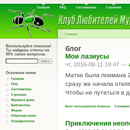
Галерея
FAQ
Систематика
Строение
Главная
Воспользуйся поиском!
блог
Ты найдешь ответы на
99% своих вопросов.
Мои лазиусы
чт, 2016-08-11 19:47 —
Основное меню
Матка была поимана 
Галерея
сразу же начала откл
FAQ
Систематика
Чтобы не путаться в 
Строение
Муравьи дома
Библиотека
Блог пользователя Алуксус
5 коммен
Форум
Обратная связь
Определители
Приключения неоп