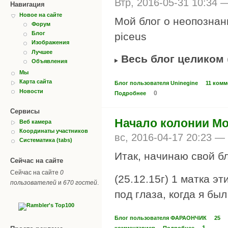
Втр, 2016-05-31 10:34
Навигация
Новое на сайте
Мой блог о неопозна
Форум
Блог
piceus
Изображения
Лучшее
Весь блог целиком
Объявления
Мы
Карта сайта
Блог пользователя Uninegine
11 комм
Новости
0
Подробнее
Сервисы
Начало колонии Mo
Веб камера
Координаты участников
вс, 2016-04-17 20:23 —
Систематика (tabs)
Итак, начинаю свой б
Сейчас на сайте
Сейчас на сайте
0
(25.12.15г) 1 матка э
пользователей
и
670 гостей
.
под глаза, когда я был
Блог пользователя ФАРАОНЧИК
25