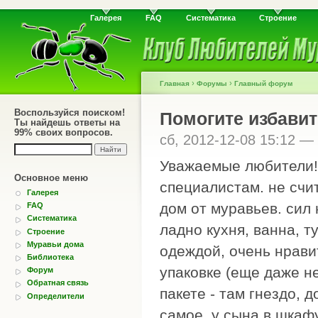
Галерея
FAQ
Систематика
Строение
›
›
Главная
Форумы
Главный форум
Воспользуйся поиском!
Помогите избавит
Ты найдешь ответы на
99% своих вопросов.
сб, 2012-12-08 15:12 —
Уважаемые любители! 
Основное меню
специалистам. не счи
Галерея
дом от муравьев. сил н
FAQ
Систематика
ладно кухня, ванна, т
Строение
Муравьи дома
одеждой, очень нрави
Библиотека
упаковке (еще даже н
Форум
Обратная связь
пакете - там гнездо, 
Определители
самое. у сына в шкаф