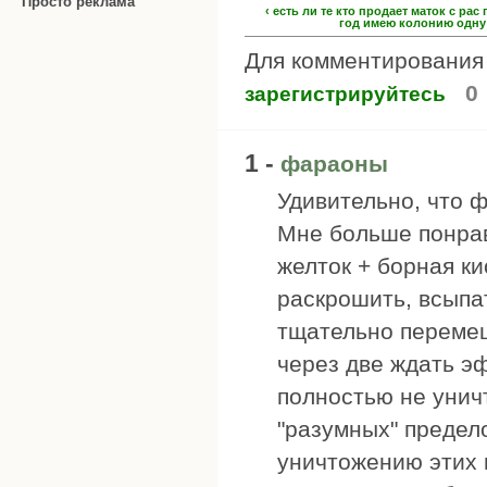
Просто реклама
‹ есть ли те кто продает маток с ра
год имею колонию одну 
Для комментировани
0
зарегистрируйтесь
1 -
фараоны
Удивительно, что 
Мне больше понрав
желток + борная ки
раскрошить, всыпат
тщательно перемеш
через две ждать эф
полностью не унич
"разумных" предел
уничтожению этих 