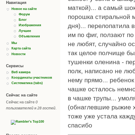
Навигация
маткой)... а самый шо
Новое на сайте
Форум
порошка стиральной м
Блог
дня)... перелопатила 
Изображения
Лучшее
им по фиг, ползают по
Объявления
не любят, случайно ос
Мы
Карта сайта
так целое полчище был
Новости
тушенки оленина - пе
Сервисы
полк, написано не люб
Веб камера
Координаты участников
нему прямо... ребенок
Систематика (tabs)
чашке осталось немног
Сейчас на сайте
в чашке трупы... умоля
Сейчас на сайте
0
(обнаглевшие рыжие ха
пользователей
и
28 гостей
.
тоже уже устала каж
спасибо