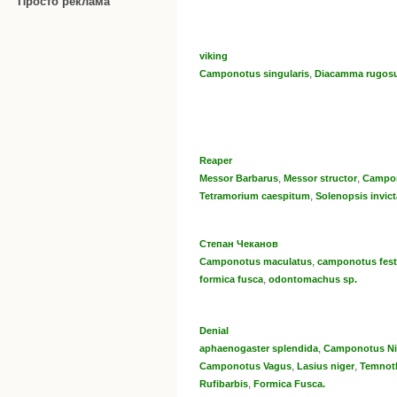
Просто реклама
viking
,
Camponotus singularis
Diacamma rugos
Reaper
,
,
Messor Barbarus
Messor structor
Campon
,
Tetramorium caespitum
Solenopsis invict
Степан Чеканов
,
Camponotus maculatus
camponotus fest
,
formica fusca
odontomachus sp.
Denial
,
aphaenogaster splendida
Camponotus Ni
,
,
Camponotus Vagus
Lasius niger
Temnoth
,
Rufibarbis
Formica Fusca.