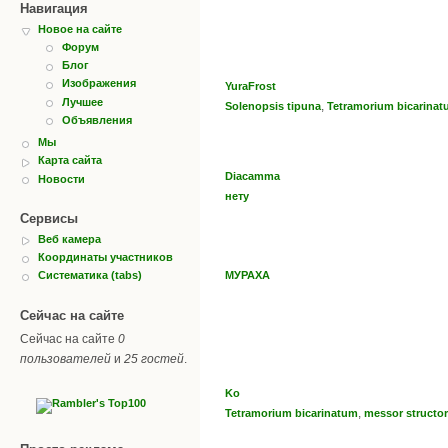
Навигация
Новое на сайте
Форум
Блог
Изображения
YuraFrost
Лучшее
,
Solenopsis tipuna
Tetramorium bicarina
Объявления
Мы
Карта сайта
Diacamma
Новости
нету
Сервисы
Веб камера
Координаты участников
МУРАХА
Систематика (tabs)
Сейчас на сайте
Сейчас на сайте
0
пользователей
и
25 гостей
.
Ko
,
Tetramorium bicarinatum
messor structor