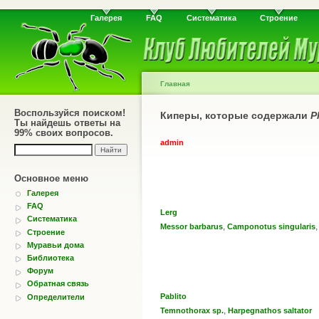
Галерея
FAQ
Систематика
Строение
Главная
Воспользуйся поиском!
Киперы, которые содержали
P
Ты найдешь ответы на
99% своих вопросов.
admin
Основное меню
Галерея
FAQ
Lerg
Систематика
,
Messor barbarus
Camponotus singularis
Строение
Муравьи дома
Библиотека
Форум
Обратная связь
Pablito
Определители
,
Temnothorax sp.
Harpegnathos saltator