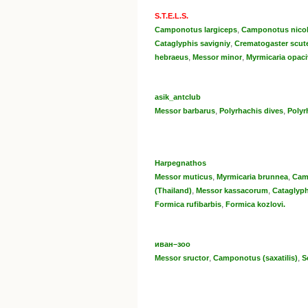
S.T.E.L.S.
,
Camponotus largiceps
Camponotus niсo
,
Cataglyphis savigniy
Crematogaster scute
,
,
hebraeus
Messor minor
Myrmicaria opaci
asik_antclub
,
,
Messor barbarus
Polyrhachis dives
Polyr
Harpegnathos
,
,
Messor muticus
Myrmicaria brunnea
Cam
,
,
(Thailand)
Messor kassacorum
Cataglyp
,
Formica rufibarbis
Formica kozlovi.
иван–зоо
,
,
Messor sructor
Camponotus (saxatilis)
S