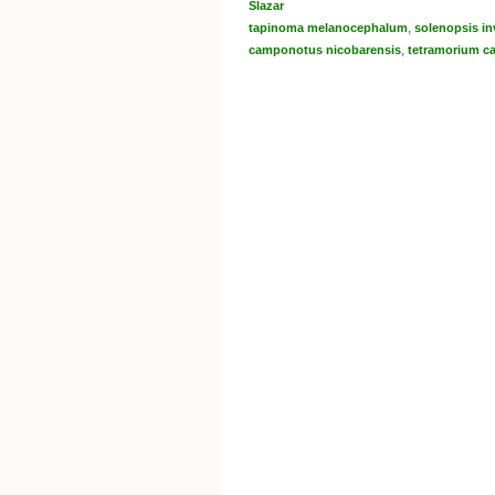
Slazar
,
tapinoma melanocephalum
solenopsis in
,
camponotus nicobarensis
tetramorium c