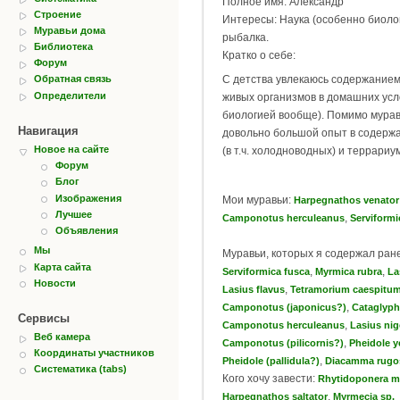
Полное имя: Александр
Строение
Интересы: Наука (особенно биолог
Муравьи дома
рыбалка.
Библиотека
Кратко о себе:
Форум
С детства увлекаюсь содержание
Обратная связь
Определители
живых организмов в домашних усл
биологией вообще). Помимо мурав
Навигация
довольно большой опыт в содерж
Новое на сайте
(в т.ч. холодноводных) и террариу
Форум
Блог
Изображения
Мои муравьи:
Harpegnathos venator
Лучшее
,
Camponotus herculeanus
Serviformi
Объявления
Мы
Муравьи, которых я содержал ран
Карта сайта
,
,
Serviformica fusca
Myrmica rubra
La
Новости
,
Lasius flavus
Tetramorium caespitu
,
Camponotus (japonicus?)
Cataglyph
Сервисы
,
Camponotus herculeanus
Lasius nig
Веб камера
,
Camponotus (pilicornis?)
Pheidole y
Координаты участников
,
Pheidole (pallidula?)
Diacamma rugo
Систематика (tabs)
Кого хочу завести:
Rhytidoponera me
,
Harpegnathos saltator
Myrmecia sp.