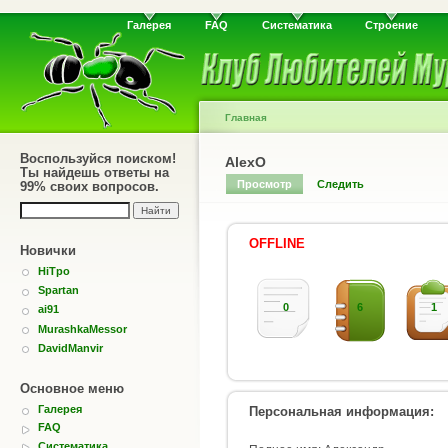
Галерея
FAQ
Систематика
Строение
Главная
Воспользуйся поиском!
AlexO
Ты найдешь ответы на
Просмотр
Следить
99% своих вопросов.
OFFLINE
Новички
HiTpo
Spartan
0
6
1
ai91
MurashkaMessor
DavidManvir
Основное меню
Галерея
Персональная информация:
FAQ
Систематика