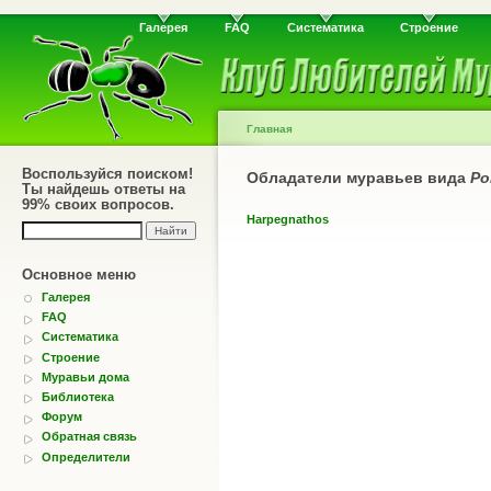
Галерея
FAQ
Систематика
Строение
Главная
Воспользуйся поиском!
Обладатели муравьев вида
Po
Ты найдешь ответы на
99% своих вопросов.
Harpegnathos
Основное меню
Галерея
FAQ
Систематика
Строение
Муравьи дома
Библиотека
Форум
Обратная связь
Определители