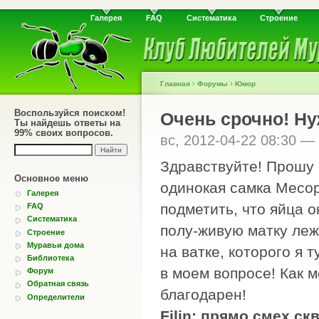
Галерея
FAQ
Систематика
Строение
›
›
Главная
Форумы
Юмор
Воспользуйся поиском!
Очень срочно! Н
Ты найдешь ответы на
99% своих вопросов.
вс, 2012-04-22 08:30 —
Здравствуйте! Прошу 
Основное меню
одинокая самка Месора
Галерея
подметить, что яйца о
FAQ
Систематика
полу-живую матку леж
Строение
Муравьи дома
на ватке, которого я 
Библиотека
в моем вопросе! Как 
Форум
Обратная связь
благодарен!
Определители
Filin: прямо смех с