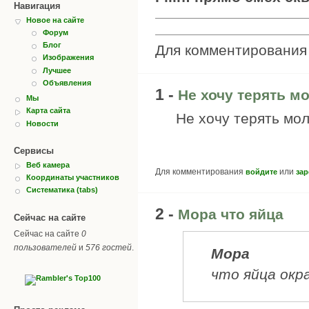
Навигация
Новое на сайте
Форум
Блог
Для комментировани
Изображения
Лучшее
Объявления
1 -
Не хочу терять м
Мы
Карта сайта
Не хочу терять мо
Новости
Сервисы
Веб камера
Для комментирования
или
войдите
зар
Координаты участников
Систематика (tabs)
2 -
Мора что яйца
Сейчас на сайте
Сейчас на сайте
0
пользователей
и
576 гостей
.
Мора
что яйца окр