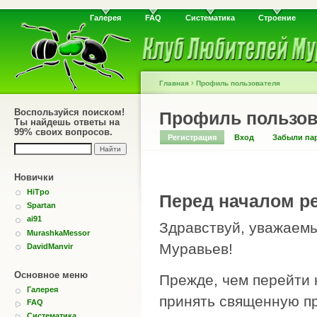
Галерея
FAQ
Систематика
Строение
›
Главная
Профиль пользователя
Воспользуйся поиском!
Профиль пользов
Ты найдешь ответы на
99% своих вопросов.
Регистрация
Вход
Забыли па
Новички
HiTpo
Перед началом ре
Spartan
ai91
Здравствуй, уважаемы
MurashkaMessor
Муравьев!
DavidManvir
Основное меню
Прежде, чем перейти 
Галерея
принять священную пр
FAQ
Систематика