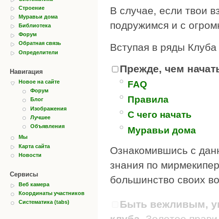
Строение
В случае, если твои в
Муравьи дома
подружимся и с огром
Библиотека
Форум
Обратная связь
Вступая в ряды Клуба
Определители
Прежде, чем начать
Навигация
Новое на сайте
FAQ
Форум
Правила
Блог
Изображения
С чего начать
Лучшее
Объявления
Муравьи дома
Мы
Карта сайта
Ознакомившись с дан
Новости
знания по мирмекипер
Сервисы
большинство своих во
Веб камера
Координаты участников
Быть вежливым, ув
Систематика (tabs)
клуба.
Золотое правил