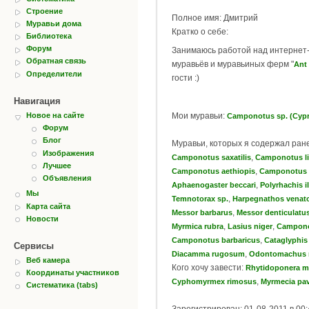
Строение
Полное имя: Дмитрий
Муравьи дома
Кратко о себе:
Библиотека
Форум
Занимаюсь работой над интернет
Обратная связь
муравьёв и муравьиных ферм "
Ant
Определители
гости :)
Навигация
Мои муравьи:
Новое на сайте
Camponotus sp. (Cyp
Форум
Блог
Муравьи, которых я содержал ран
Изображения
,
Camponotus saxatilis
Camponotus li
Лучшее
,
Camponotus aethiopis
Camponotus 
Объявления
,
Aphaenogaster beccari
Polyrhachis i
Мы
,
Temnotorax sp.
Harpegnathos venat
Карта сайта
,
Messor barbarus
Messor denticulatu
Новости
,
,
Myrmica rubra
Lasius niger
Campono
,
Camponotus barbaricus
Cataglyphis
Сервисы
,
Diacamma rugosum
Odontomachus r
Веб камера
Кого хочу завести:
Rhytidoponera me
Координаты участников
,
Cyphomyrmex rimosus
Myrmecia pa
Систематика (tabs)
Зарегистрирован: 01-08-2011 в 00: