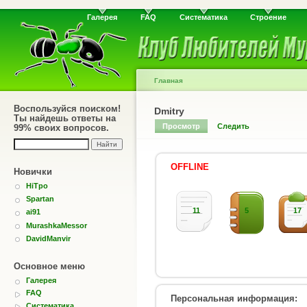
Галерея
FAQ
Систематика
Строение
Главная
Воспользуйся поиском!
Dmitry
Ты найдешь ответы на
Просмотр
Следить
99% своих вопросов.
OFFLINE
Новички
HiTpo
Spartan
11
5
17
ai91
MurashkaMessor
DavidManvir
Основное меню
Галерея
FAQ
Персональная информация:
Систематика