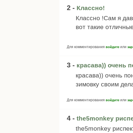
2 -
Классно!
Классно !Сам я да
вот такие отличны
Для комментирования
или
войдите
зар
3 -
красава)) очень 
красава)) очень по
зимовку своим дел
Для комментирования
или
войдите
зар
4 -
the5monkey риспе
the5monkey риспект