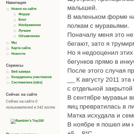
Навигация
малышей.
Новое на сайте
Форум
В маленьком форме н
Блог
полкам с муравьями.
Изображения
Лучшее
Поначалу меня это не
Объявления
бегают, зато я трумир
Мы
Карта сайта
Но я недооценил этих
Новости
бегунков прямо в инку
Сервисы
После этого случая п
Веб камера
Координаты участников
__ К августу 2011 эт
Систематика (tabs)
с отдельной закрытой
Сейчас на сайте
В сентябре муравьи в
Сейчас на сайте
0
яиц превратилась в л
пользователей
и
542 гостя
.
Матка исхудала и сем
В ноябре я пошел им 
+5....8*С.