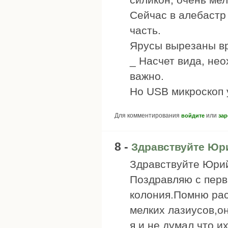
Сейчас в алебастр
часть.
Ярусы вырезаны вр
_ Насчет вида, нео
важно.
Но USB микроскоп у
Для комментирования
или
войдите
зар
8 -
Здравствуйте Юр
Здравствуйте Юри
Поздравляю с перв
колония.Помню рас
мелких лазиусов,он
я и не думал что и