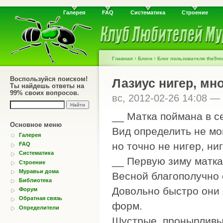
Галерея
FAQ
Систематика
Строение
›
›
Главная
Блоги
Блог пользователя the5m
Воспользуйся поиском!
Лазиус нигер, мно
Ты найдешь ответы на
99% своих вопросов.
вс, 2012-02-26 14:08 —
__ Матка поймана в с
Основное меню
Вид определить не мог
Галерея
но точно не нигер, н
FAQ
Систематика
__ Первую зиму матка
Строение
Муравьи дома
Весной благополучно о
Библиотека
Довольно быстро они 
Форум
Обратная связь
форм.
Определители
Шустрые, пронырливые